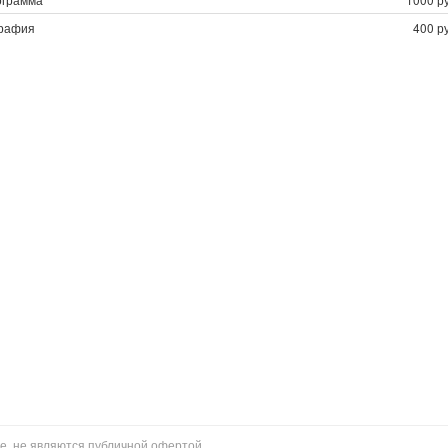
графия
400 р
е, не являются публичной офертой.