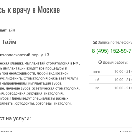
ь к врачу в Москве
лантТайм
тТайм
Запись по телефону
8 (495) 152-59-7
олопесковский пер. д.13
Время работы:
еская клиника ИмплантТай стоматология в РФ ,
ть имплантации входит все процедуры и
пн-пт
10:00 - 21
а при необходимости, любой вид костной
нус лифтинга. Стоматология оказывает услуги
сб
10:00 - 21
 направлениям: имплантация зубов,
вс
10:00 - 21
е, лечение зубов, эстетическая стоматология,
я, ортодонтия, хирургия, гнатология,
зубов. Прием ведут специалисты разных
апевты, ортодонты, ортопеды, гнатологи.
т на услуги:
ограмма
1000 ру