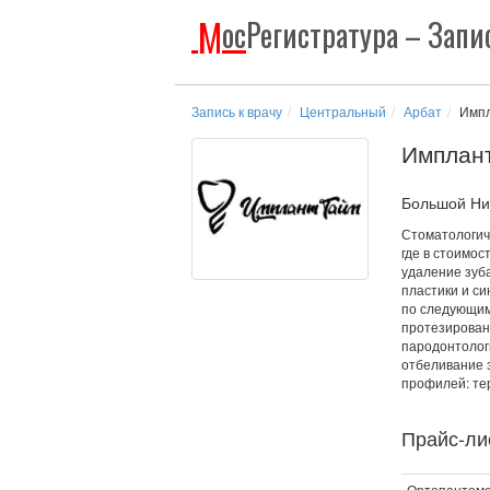
М
ос
Регистратура
– Запис
Запись к врачу
Центральный
Арбат
Имп
Имплан
Большой Ник
Стоматологич
где в стоимос
удаление зуб
пластики и си
по следующим
протезировани
пародонтологи
отбеливание 
профилей: тер
Прайс-лис
Ортопантом