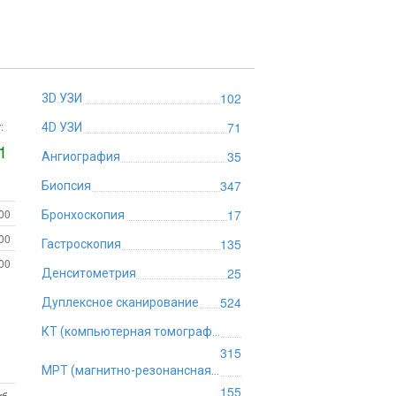
102
3D УЗИ
:
71
4D УЗИ
1
35
Ангиография
347
Биопсия
:00
17
Бронхоскопия
:00
135
Гастроскопия
:00
25
Денситометрия
524
Дуплексное сканирование
КТ (компьютерная томография)
315
МРТ (магнитно-резонансная томография)
155
б.