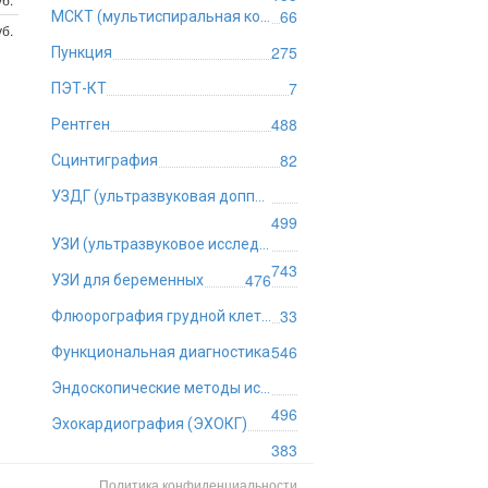
66
МСКТ (мультиспиральная компьютерная томография)
уб.
275
Пункция
7
ПЭТ-КТ
488
Рентген
82
Сцинтиграфия
УЗДГ (ультразвуковая допплерография)
499
УЗИ (ультразвуковое исследование)
743
476
УЗИ для беременных
33
Флюорография грудной клетки
546
Функциональная диагностика
Эндоскопические методы исследования
496
Эхокардиография (ЭХОКГ)
383
Политика конфиденциальности