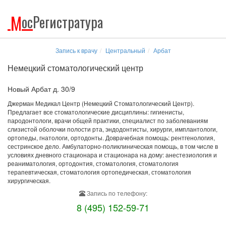
М
ос
Регистратура
Запись к врачу
Центральный
Арбат
Немецкий стоматологический центр
Новый Арбат д. 30/9
Джерман Медикал Центр (Немецкий Стоматологический Центр).
Предлагает все стоматологические дисциплины: гигиенисты,
пародонтологи, врачи общей практики, специалист по заболеваниям
слизистой оболочки полости рта, эндодонтисты, хирурги, имплантологи,
ортопеды, гнатологи, ортодонты. Доврачебная помощь: рентгенология,
сестринское дело. Амбулаторно-поликлиническая помощь, в том числе в
условиях дневного стационара и стационара на дому: анестезиология и
реаниматология, ортодонтия, стоматология, стоматология
терапевтическая, стоматология ортопедическая, стоматология
хирургическая.
Запись по телефону:
8 (495) 152-59-71