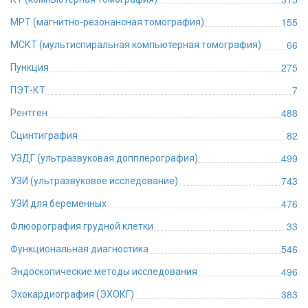
155
МРТ (магнитно-резонансная томография)
66
МСКТ (мультиспиральная компьютерная томография)
275
Пункция
7
ПЭТ-КТ
488
Рентген
82
Сцинтиграфия
499
УЗДГ (ультразвуковая допплерография)
743
УЗИ (ультразвуковое исследование)
476
УЗИ для беременных
33
Флюорография грудной клетки
546
Функциональная диагностика
496
Эндоскопические методы исследования
383
Эхокардиография (ЭХОКГ)