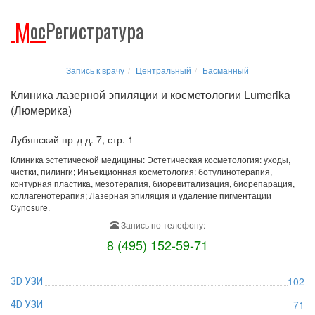
М
ос
Регистратура
Запись к врачу
Центральный
Басманный
Клиника лазерной эпиляции и косметологии Lumerika
(Люмерика)
Лубянский пр-д д. 7, стр. 1
Клиника эстетической медицины: Эстетическая косметология: уходы,
чистки, пилинги; Инъекционная косметология: ботулинотерапия,
контурная пластика, мезотерапия, биоревитализация, биорепарация,
коллагенотерапия; Лазерная эпиляция и удаление пигментации
Cynosure.
Запись по телефону:
8 (495) 152-59-71
102
3D УЗИ
71
4D УЗИ