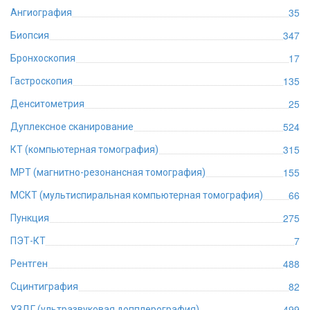
35
Ангиография
347
Биопсия
17
Бронхоскопия
135
Гастроскопия
25
Денситометрия
524
Дуплексное сканирование
315
КТ (компьютерная томография)
155
МРТ (магнитно-резонансная томография)
66
МСКТ (мультиспиральная компьютерная томография)
275
Пункция
7
ПЭТ-КТ
488
Рентген
82
Сцинтиграфия
499
УЗДГ (ультразвуковая допплерография)