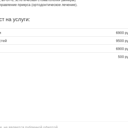
справление прикуса (ортодонтическое лечение).
т на услуги:
и
6900 ру
стей
9500 ру
6900 ру
500 р
е, не являются публичной офертой.