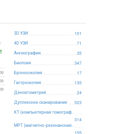
101
3D УЗИ
:
71
4D УЗИ
1
35
Ангиография
347
Биопсия
:00
17
Бронхоскопия
:00
135
Гастроскопия
:00
24
Денситометрия
523
Дуплексное сканирование
КТ (компьютерная томография)
314
МРТ (магнитно-резонансная томография)
155