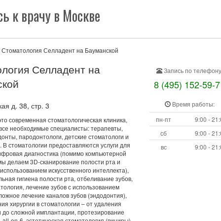
ь к врачу в Москве
Стоматология Селладент на Бауманской
логия Селладент на
Запись по телефону
ской
8 (495) 152-59-7
Время работы:
я д. 38, стр. 3
пн-пт
9:00 - 21
это современная стоматологическая клиника,
 все необходимые специалисты: терапевты,
сб
9:00 - 21
донты, пародонтологи, детские стоматологи и
. В стоматологии предоставляются услуги для
вс
9:00 - 21
цифровая диагностика (помимо компьютерной
мы делаем 3D-сканирование полости рта и
 использованием искусственного интеллекта),
ьная гигиена полости рта, отбеливание зубов,
тология, лечение зубов с использованием
ложное лечение каналов зубов (эндодонтия),
ия хирургии в стоматологии – от удаления
и до сложной имплантации, протезирование
4, all-on-6, эстетическая стоматология (виниры)