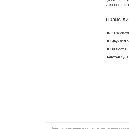
и, конечно, и
Прайс-лис
КЛКТ челюст
КТ двух челю
КТ челюсти
Рентген зуба
Цены, приведённые на сайте, не окончательны