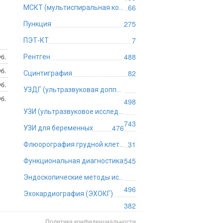
66
МСКТ (мультиспиральная компьютерная томография)
275
Пункция
7
ПЭТ-КТ
488
б.
Рентген
б.
82
Сцинтиграфия
б.
УЗДГ (ультразвуковая допплерография)
уб.
498
УЗИ (ультразвуковое исследование)
743
476
УЗИ для беременных
31
Флюорография грудной клетки
545
Функциональная диагностика
Эндоскопические методы исследования
496
Эхокардиография (ЭХОКГ)
382
Политика конфиденциальности