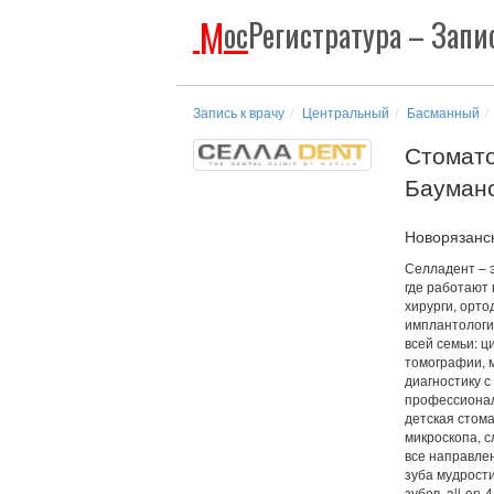
М
ос
Регистратура
– Запис
Запись к врачу
Центральный
Басманный
Стомато
Бауман
Новорязанска
Селладент – 
где работают
хирурги, орто
имплантологи
всей семьи: 
томографии, 
диагностику с
профессионал
детская стома
микроскопа, с
все направлен
зуба мудрост
зубов, all-on-