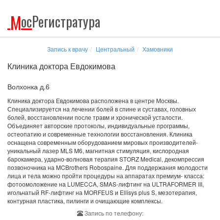
М
ос
Регистратура
Запись к врачу
Центральный
Хамовники
Клиника доктора Евдокимова
Волхонка д.6
Клиника доктора Евдокимова расположена в центре Москвы.
Специализируется на лечении болей в спине и суставах, головных
болей, восстановлении после травм и хронической усталости.
Объединяет авторские протоколы, индивидуальные программы,
остеопатию и современные технологии восстановления. Клиника
оснащена современным оборудованием мировых производителей-
уникальный лазер MLS M6, магнитная стимуляция, кислородная
барокамера, ударно-волновая терапия STORZ Medical, декомпрессия
позвоночника на MCBrothers Robospaine. Для поддержания молодости
лица и тела можно пройти процедуры на аппаратах премиум- класса:
фотоомоложение на LUMECCA, SMAS-лифтинг на ULTRAFORMER III,
игольчатый RF-лифтинг на MORFEUS и Ellisys plus S, мезотерапия,
контурная пластика, пилинги и очищающие комплексы.
Запись по телефону: