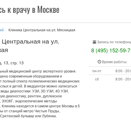
ь к врачу в Москве
ий
Клиника Центральная на ул. Мясницкая
 Центральная на ул.
Запись по телефону
кая
8 (495) 152-59-7
Время работы:
 13, стр. 13
пн-пт
8:00 - 20
ный медицинский центр экспертного уровня.
щена современным оборудованием и
сб
8:00 - 20
т полный спектр поликлинических медицинских
ослых и детей. В медцентре можно записаться
виды диагностики: УЗИ, 3D УЗИ, 4D УЗИ,
ую диагностику, рентген, дуплексное
, ЭХОКГ, эндоскопические методы
 Клиника находится в самом центре Москвы в 5
бы от станций метро Чистые Пруды,
 Сретенский бульвар или Лубянка.