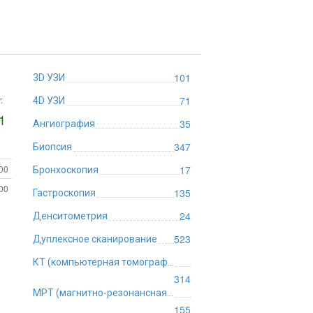
101
3D УЗИ
:
71
4D УЗИ
1
35
Ангиография
347
Биопсия
:00
17
Бронхоскопия
:00
135
Гастроскопия
24
Денситометрия
523
Дуплексное сканирование
КТ (компьютерная томография)
314
МРТ (магнитно-резонансная томография)
155