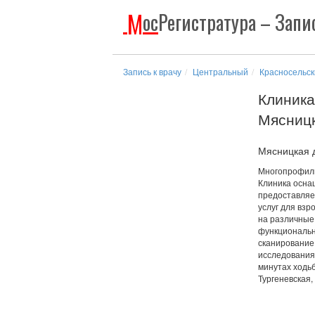
М
ос
Регистратура
– Запис
Запись к врачу
Центральный
Красносельск
Клиника
Мясниц
Мясницкая д.
Многопрофиль
Клиника осна
предоставляе
услуг для взр
на различные 
функциональн
сканирование
исследования.
минутах ходь
Тургеневская,