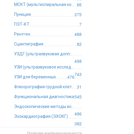
66
МСКТ (мультиспиральная компьютерная томография)
275
Пункция
7
ПЭТ-КТ
488
Рентген
82
Сцинтиграфия
УЗДГ (ультразвуковая допплерография)
498
УЗИ (ультразвуковое исследование)
743
476
УЗИ для беременных
31
Флюорография грудной клетки
545
Функциональная диагностика
Эндоскопические методы исследования
496
Эхокардиография (ЭХОКГ)
382
Политика конфиденциальности