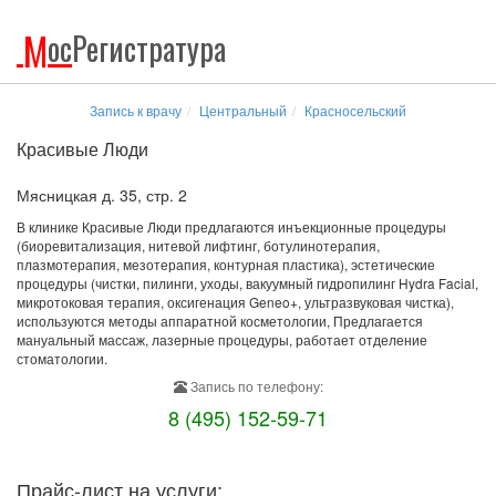
М
ос
Регистратура
Запись к врачу
Центральный
Красносельский
Красивые Люди
Мясницкая д. 35, стр. 2
В клинике Красивые Люди предлагаются инъекционные процедуры
(биоревитализация, нитевой лифтинг, ботулинотерапия,
плазмотерапия, мезотерапия, контурная пластика), эстетические
процедуры (чистки, пилинги, уходы, вакуумный гидропилинг Hydra Facial,
микротоковая терапия, оксигенация Geneo+, ультразвуковая чистка),
используются методы аппаратной косметологии, Предлагается
мануальный массаж, лазерные процедуры, работает отделение
стоматологии.
Запись по телефону:
8 (495) 152-59-71
Прайс-лист на услуги: