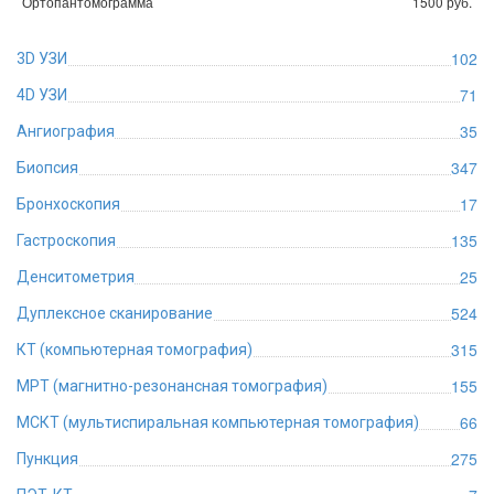
Ортопантомограмма
1500 руб.
102
3D УЗИ
71
4D УЗИ
35
Ангиография
347
Биопсия
17
Бронхоскопия
135
Гастроскопия
25
Денситометрия
524
Дуплексное сканирование
315
КТ (компьютерная томография)
155
МРТ (магнитно-резонансная томография)
66
МСКТ (мультиспиральная компьютерная томография)
275
Пункция