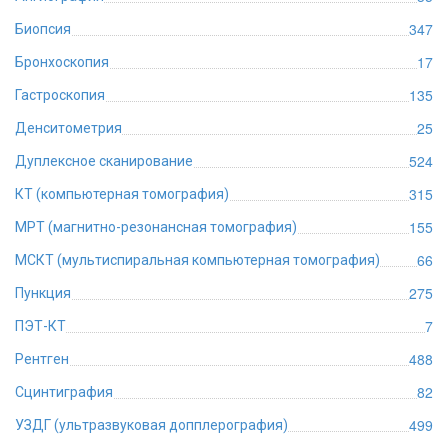
347
Биопсия
17
Бронхоскопия
135
Гастроскопия
25
Денситометрия
524
Дуплексное сканирование
315
КТ (компьютерная томография)
155
МРТ (магнитно-резонансная томография)
66
МСКТ (мультиспиральная компьютерная томография)
275
Пункция
7
ПЭТ-КТ
488
Рентген
82
Сцинтиграфия
499
УЗДГ (ультразвуковая допплерография)