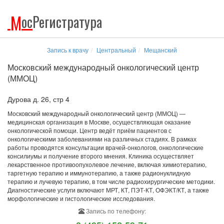
М
ос
Регистратура
Запись к врачу
Центральный
Мещанский
Московский международный онкологический центр
(ММОЦ)
Дурова д. 26, стр 4
Московский международный онкологический центр (ММОЦ) —
медицинская организация в Москве, осуществляющая оказание
онкологической помощи. Центр ведёт приём пациентов с
онкологическими заболеваниями на различных стадиях. В рамках
работы проводятся консультации врачей-онкологов, онкологические
консилиумы и получение второго мнения. Клиника осуществляет
лекарственное противоопухолевое лечение, включая химиотерапию,
таргетную терапию и иммунотерапию, а также радионуклидную
терапию и лучевую терапию, в том числе радиохирургические методики.
Диагностические услуги включают МРТ, КТ, ПЭТ-КТ, ОФЭКТ/КТ, а также
морфологические и гистологические исследования.
Запись по телефону: