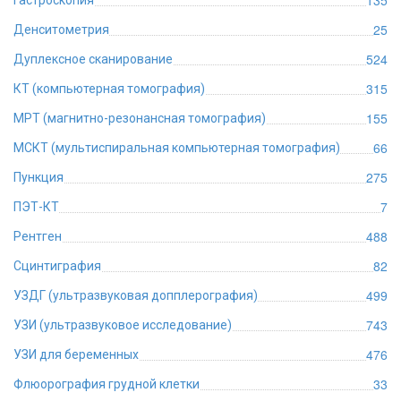
135
Гастроскопия
25
Денситометрия
524
Дуплексное сканирование
315
КТ (компьютерная томография)
155
МРТ (магнитно-резонансная томография)
66
МСКТ (мультиспиральная компьютерная томография)
275
Пункция
7
ПЭТ-КТ
488
Рентген
82
Сцинтиграфия
499
УЗДГ (ультразвуковая допплерография)
743
УЗИ (ультразвуковое исследование)
476
УЗИ для беременных
33
Флюорография грудной клетки