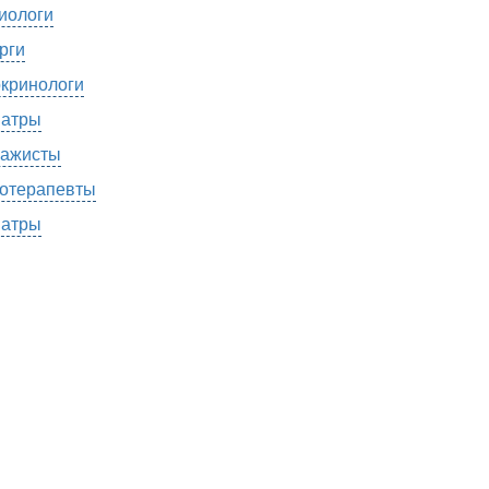
иологи
рги
кринологи
атры
ажисты
отерапевты
атры