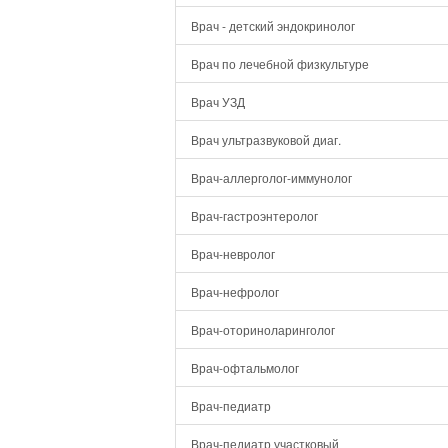
Врач - детский эндокринолог
Врач по лечебной физкультуре
Врач УЗД
Врач ультразвуковой диаг.
Врач-аллерголог-иммунолог
Врач-гастроэнтеролог
Врач-невролог
Врач-нефролог
Врач-оториноларинголог
Врач-офтальмолог
Врач-педиатр
Врач-педиатр участковый