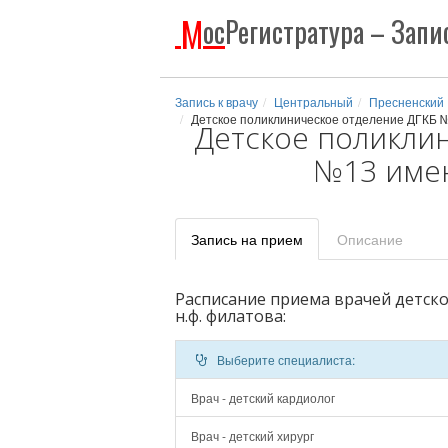
М
ос
Регистратура
– Запис
Запись к врачу
Центральный
Пресненский
Детское поликлиническое отделение ДГКБ 
Детское поликли
№13 имен
Запись
на прием
Описание
Расписание приема врачей детск
н.ф. филатова:
Выберите специалиста:
Врач - детский кардиолог
Врач - детский хирург