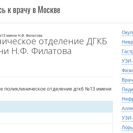
ь к врачу в Москве
Окул
№13 имени Н.Ф. Филатова
ническое отделение ДГКБ
Невр
и Н.Ф. Филатова
Гаст
УЗИ-
Физи
Врач
ое поликлиническое отделение дгкб №13 имени
Педи
Нефр
Алле
УЗИ-
Лоры