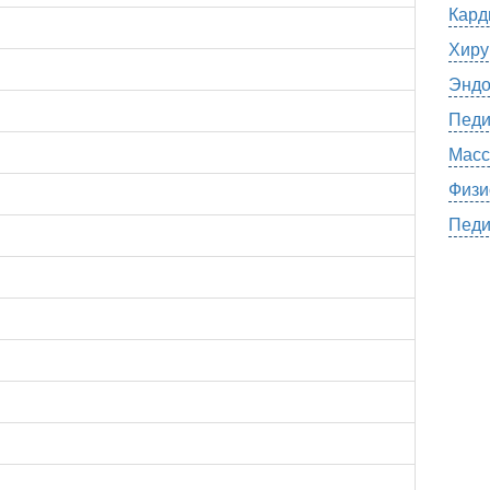
Кард
Хиру
Эндо
Педи
Масс
Физи
Педи