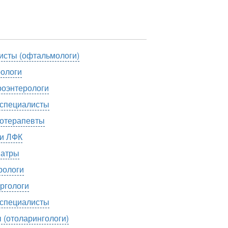
исты (офтальмологи)
ологи
роэнтерологи
специалисты
отерапевты
и ЛФК
атры
ологи
ргологи
специалисты
 (отоларингологи)