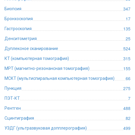
347
Биопсия
17
Бронхоскопия
135
Гастроскопия
25
Денситометрия
524
Дуплексное сканирование
315
КТ (компьютерная томография)
155
МРТ (магнитно-резонансная томография)
66
МСКТ (мультиспиральная компьютерная томография)
275
Пункция
7
ПЭТ-КТ
488
Рентген
82
Сцинтиграфия
499
УЗДГ (ультразвуковая допплерография)