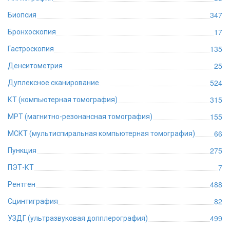
347
Биопсия
17
Бронхоскопия
135
Гастроскопия
25
Денситометрия
524
Дуплексное сканирование
315
КТ (компьютерная томография)
155
МРТ (магнитно-резонансная томография)
66
МСКТ (мультиспиральная компьютерная томография)
275
Пункция
7
ПЭТ-КТ
488
Рентген
82
Сцинтиграфия
499
УЗДГ (ультразвуковая допплерография)