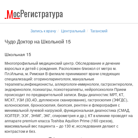
М
ос
Регистратура
Запись к врачу
Центральный
Таганский
Чудо Доктор на Школьной 15
Школьная 15
Многопрофильный медицинский центр. Обследование и дечение
взрослых и детей с рождения. Расположен близкол от метро м.
Пл.Ильича, м. Римская В филиале принимаеют врачи следующих
специализаций: оториноларингологи, мануальные
терапевты,инфекционисты, аллергологи-иммунологи, гастроэнтерологи,
эндокринологи, психиатры, психотерапевты, нейропсихологи Прием
происходит по предварительной записи. Виды диагностик: МРТ, КТ,
МСКТ, УЗИ (3D,4D, дуплексное сканирование), гастроскопия (ЭФГДС),
колоноскопия, бронхоскопия, биопсия, рентген и флюрография с
минимальной лучевой нагрузкой, функциональная диагностика (СМАД,
ХОЛТЕР, ЭЭГ, ЭНМГ, ЭКГ, спирометрия и др.); КТ в клинике проводят на
аппарате premium класса Toshiba Aquilion Prime (160 срезов),
максимальный вес пациента – до 130 кг, исследования делают с
контрастом и без.