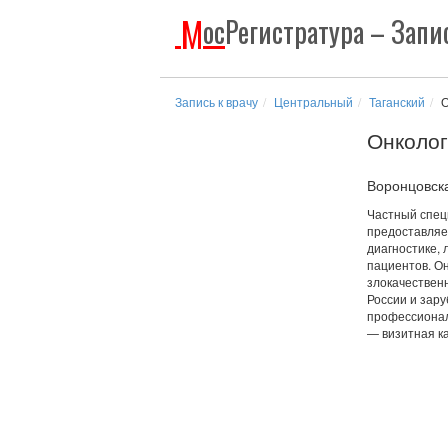
М
ос
Регистратура
– Запис
Запись к врачу
Центральный
Таганский
О
Онколог
Воронцовск
Частный спец
предоставляе
диагностике, 
пациентов. О
злокачествен
России и зару
профессионал
— визитная к