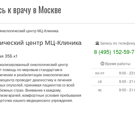
ь к врачу в Москве
нкологический центр МЦ-Клиника
ический центр МЦ-Клиника
Запись по телефону
8 (495) 152-59-7
ая 35Б к1
Время работы:
иализированный онкологический центр
т помощь по мировым стандартам в
пн-пт
9:00 - 23
лечении и реабилитации онкологических
нкоцентр проводит диагностику и лечения
сб
9:00 - 21
ных опухолей, принимая пациентов со всей
вс
9:00 - 21
бежных стран. Внимание к каждому,
изм врачей, комфортные условия пребывания
арточка нашего медицинского учреждения.