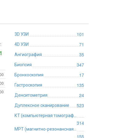
101
3D УЗИ
:
71
4D УЗИ
1
35
Ангиография
347
Биопсия
:00
17
Бронхоскопия
:00
135
Гастроскопия
:00
24
Денситометрия
523
Дуплексное сканирование
КТ (компьютерная томография)
314
МРТ (магнитно-резонансная томография)
155