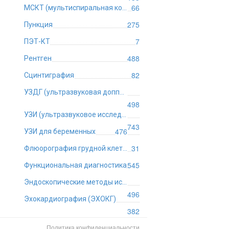
66
МСКТ (мультиспиральная компьютерная томография)
275
Пункция
7
ПЭТ-КТ
488
Рентген
82
Сцинтиграфия
УЗДГ (ультразвуковая допплерография)
498
УЗИ (ультразвуковое исследование)
743
476
УЗИ для беременных
31
Флюорография грудной клетки
545
Функциональная диагностика
Эндоскопические методы исследования
496
Эхокардиография (ЭХОКГ)
382
Политика конфиденциальности