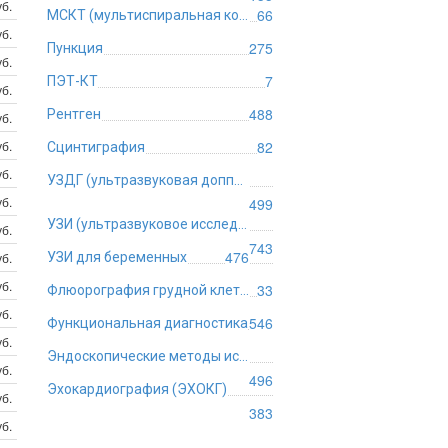
б.
66
МСКТ (мультиспиральная компьютерная томография)
б.
275
Пункция
б.
7
ПЭТ-КТ
б.
488
Рентген
б.
б.
82
Сцинтиграфия
б.
УЗДГ (ультразвуковая допплерография)
б.
499
УЗИ (ультразвуковое исследование)
б.
743
476
б.
УЗИ для беременных
б.
33
Флюорография грудной клетки
б.
546
Функциональная диагностика
б.
Эндоскопические методы исследования
б.
496
Эхокардиография (ЭХОКГ)
б.
383
б.