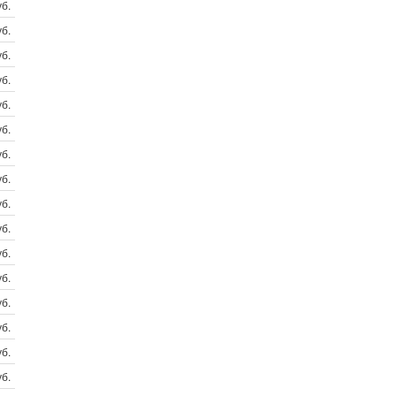
б.
б.
б.
б.
б.
б.
б.
б.
б.
б.
б.
б.
б.
б.
б.
б.