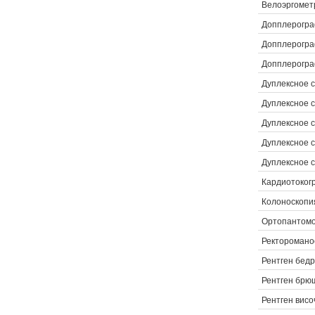
Велоэргометр
Допплерогра
Допплерогра
Допплерогра
Дуплексное 
Дуплексное 
Дуплексное с
Дуплексное 
Дуплексное 
Кардиотоког
Колоноскопи
Ортопантом
Ректоромано
Рентген бедр
Рентген брю
Рентген висо