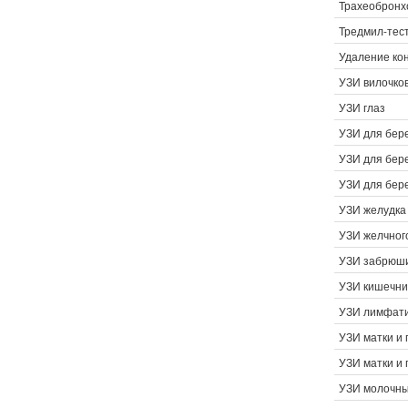
Трахеобронх
Тредмил-тест
Удаление ко
УЗИ вилочко
УЗИ глаз
УЗИ для бер
УЗИ для бер
УЗИ для бер
УЗИ желудка
УЗИ желчног
УЗИ забрюши
УЗИ кишечни
УЗИ лимфати
УЗИ матки и 
УЗИ матки и 
УЗИ молочны