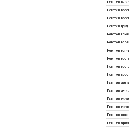
Рентген висо
Рентген голе
Рентген голе
Рентген груд
Рентген клю
Рентген коле
Рентген копч
Рентген кост
Рентген кост
Рентген крес
Рентген локт
Рентген луче
Рентген моче
Рентген моч
Рентген носо
Рентген орга