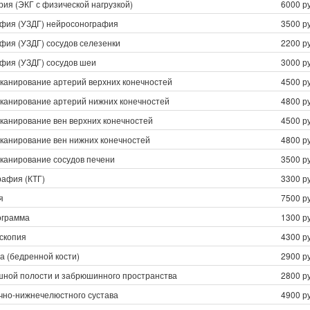
ия (ЭКГ с физической нагрузкой)
6000 ру
фия (УЗДГ) нейросонография
3500 ру
фия (УЗДГ) сосудов селезенки
2200 ру
фия (УЗДГ) сосудов шеи
3000 ру
сканирование артерий верхних конечностей
4500 ру
сканирование артерий нижних конечностей
4800 ру
канирование вен верхних конечностей
4500 ру
сканирование вен нижних конечностей
4800 ру
сканирование сосудов печени
3500 ру
рафия (КТГ)
3300 ру
я
7500 ру
ограмма
1300 ру
скопия
4300 ру
а (бедренной кости)
2900 ру
шной полости и забрюшинного пространства
2800 ру
чно-нижнечелюстного сустава
4900 ру