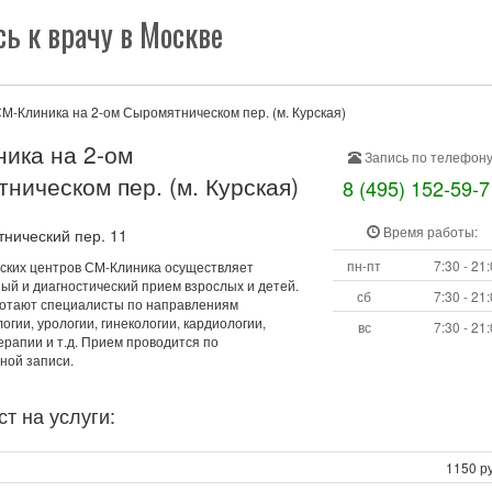
ь к врачу в Москве
М-Клиника на 2-ом Сыромятническом пер. (м. Курская)
ика на 2-ом
Запись по телефону
ническом пер. (м. Курская)
8 (495) 152-59-7
Время работы:
нический пер. 11
пн-пт
7:30 - 21
ских центров СМ-Клиника осуществляет
ый и диагностический прием взрослых и детей.
сб
7:30 - 21
ботают специалисты по направлениям
огии, урологии, гинекологии, кардиологии,
вс
7:30 - 21
ерапии и т.д. Прием проводится по
ной записи.
т на услуги:
1150 ру