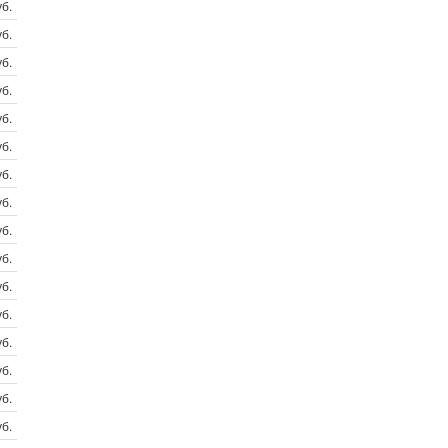
б.
б.
б.
б.
б.
б.
б.
б.
б.
б.
б.
б.
б.
б.
б.
б.