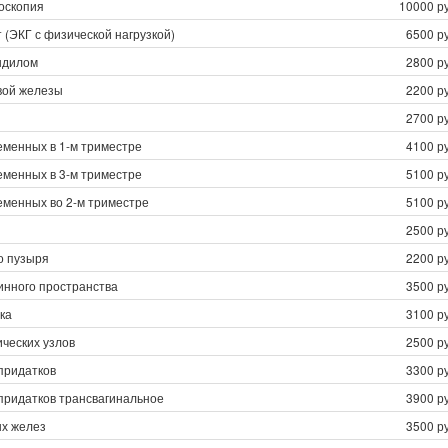
оскопия
10000 ру
 (ЭКГ с физической нагрузкой)
6500 ру
ндилом
2800 ру
вой железы
2200 ру
2700 ру
еменных в 1-м триместре
4100 ру
еменных в 3-м триместре
5100 ру
еменных во 2-м триместре
5100 ру
2500 ру
о пузыря
2200 ру
нного пространства
3500 ру
ка
3100 ру
ческих узлов
2500 ру
придатков
3300 ру
придатков трансвагинальное
3900 ру
х желез
3500 ру