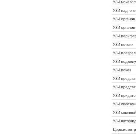
УЗИ мочевог
УЗИ надпоче
УЗИ органов
УЗИ органов
УЗИ перифер
УЗИ печени
УЗИ плеврал
УЗИ поджелу
УЗИ почек
УЗИ предста
УЗИ предста
УЗИ придато
УЗИ селезен
УЗИ слюнной
УЗИ щитовид
Цервикомет