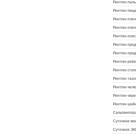
Рентген паль
Рентген пищ
Рентген плеч
Рентген плеч
Рентген пояс
Рентген пре
Рентген прид
Рентген реб
Рентген стоп
Рентген тазо
Рентген чел
Рентген чер
Рентген шей
Сальпингогр
Суточное мо
Суточное ЭК