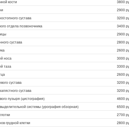
чной кости
3800 ру
ни
2900 ру
ностопного сустава
3200 ру
ного отдела позвоночника
3400 ру
чицы
2900 ру
нного сустава
2800 ру
ика
2600 ру
ей носа
3000 ру
ей таза
3300 ру
тца
2600 ру
евого сустава
3200 ру
запястного сустава
3200 ру
вого пузыря (цистография)
4600 ру
евыделительной системы (урография обзорная)
6500 ру
глотки
2700 ру
нов грудной клетки
2800 ру