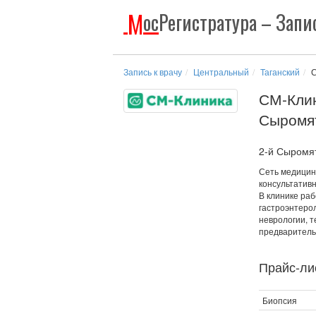
М
ос
Регистратура
– Запис
Запись к врачу
Центральный
Таганский
С
СМ-Клин
Сыромят
2-й Сыромят
Сеть медицин
консультативн
В клинике ра
гастроэнтерол
неврологии, т
предваритель
Прайс-лис
Биопсия