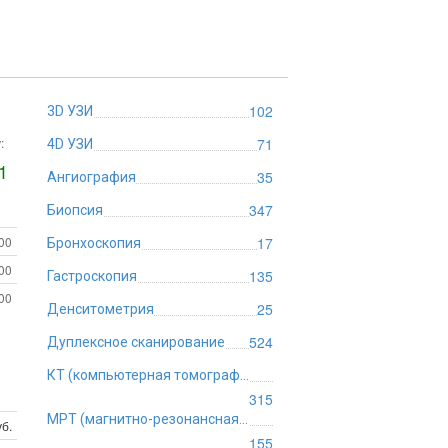
102
3D УЗИ
:
71
4D УЗИ
1
35
Ангиография
347
Биопсия
:00
17
Бронхоскопия
:00
135
Гастроскопия
:00
25
Денситометрия
524
Дуплексное сканирование
КТ (компьютерная томография)
315
МРТ (магнитно-резонансная томография)
б.
155