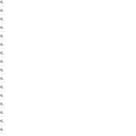
б.
б.
б.
б.
б.
б.
б.
б.
б.
б.
б.
б.
б.
б.
б.
б.