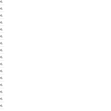
б.
б.
б.
б.
б.
б.
б.
б.
б.
б.
б.
б.
б.
б.
б.
б.