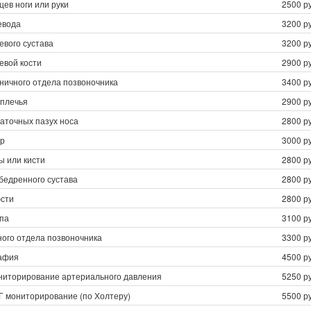
цев ноги или руки
2500 ру
евода
3200 ру
евого сустава
3200 ру
евой кости
2900 ру
ничного отдела позвоночника
3400 ру
дплечья
2900 ру
аточных пазух носа
2800 ру
ер
3000 ру
ы или кисти
2800 ру
бедренного сустава
2800 ру
юсти
2800 ру
епа
3100 ру
ного отдела позвоночника
3300 ру
афия
4500 ру
ниторирование артериального давления
5250 ру
Г мониторирование (по Холтеру)
5500 ру