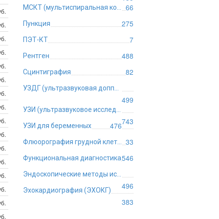
66
МСКТ (мультиспиральная компьютерная томография)
б.
275
Пункция
б.
б.
7
ПЭТ-КТ
б.
488
Рентген
б.
82
Сцинтиграфия
б.
УЗДГ (ультразвуковая допплерография)
б.
499
б.
УЗИ (ультразвуковое исследование)
б.
743
476
УЗИ для беременных
б.
33
Флюорография грудной клетки
б.
546
Функциональная диагностика
б.
Эндоскопические методы исследования
б.
496
б.
Эхокардиография (ЭХОКГ)
383
б.
б.