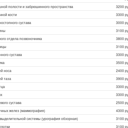
шной полости и забрюшинного пространства
3200 ру
чной кости
3300 ру
ностопного сустава
3000 ру
ины
3100 ру
ного отдела позвоночника
3800 ру
чицы
3100 ру
нного сустава
3300 ру
ика
3500 ру
ей носа
2400 ру
ей таза
3900 ру
тца
3300 ру
их
3300 ру
евого сустава
2500 ру
очных желез (маммография)
4300 ру
евыделительной системы (урография обзорная)
3100 ру
глотки
3100 ру