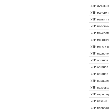
УЗИ лучезапя
УЗИ малого 
УЗИ матки и 
УЗИ молочны
УЗИ мочевог
УЗИ мочеточ
УЗИ мягких т
УЗИ надпоче
УЗИ органов
УЗИ органов 
УЗИ органов
УЗИ паращит
УЗИ паховых
УЗИ перифер
УЗИ печени
УЗИ плеврал