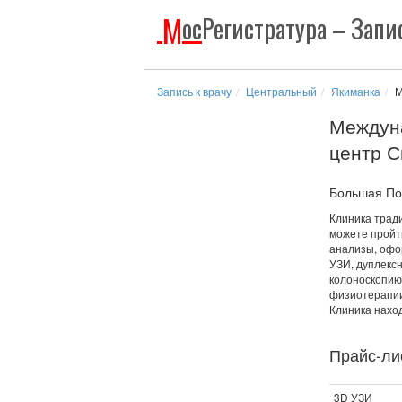
М
ос
Регистратура
– Запис
Запись к врачу
Центральный
Якиманка
М
Междун
центр С
Большая Пол
Клиника трад
можете пройт
анализы, офо
УЗИ, дуплексн
колоноскопию
физиотерапии
Клиника наход
Прайс-лис
3D УЗИ