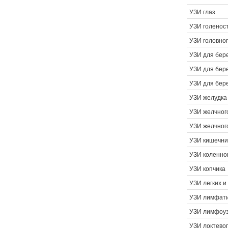
УЗИ глаз
УЗИ голеност
УЗИ головног
УЗИ для бер
УЗИ для бер
УЗИ для бер
УЗИ желудка
УЗИ желчног
УЗИ желчног
УЗИ кишечни
УЗИ коленног
УЗИ копчика
УЗИ легких и
УЗИ лимфати
УЗИ лимфоу
УЗИ локтевог