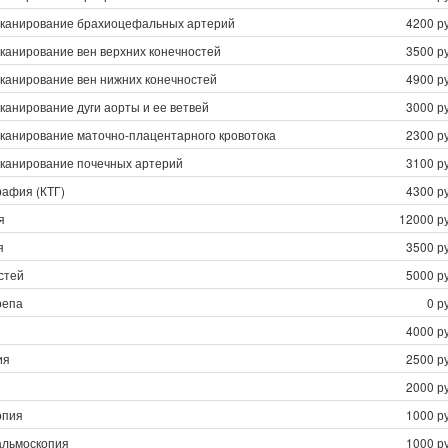
сканирование брахиоцефальных артерий
4200 ру
канирование вен верхних конечностей
3500 ру
сканирование вен нижних конечностей
4900 ру
канирование дуги аорты и ее ветвей
3000 ру
сканирование маточно-плацентарного кровотока
2300 ру
сканирование почечных артерий
3100 ру
рафия (КТГ)
4300 ру
я
12000 ру
я
3500 ру
стей
5000 ру
репа
0 р
4000 ру
ия
2500 ру
2000 ру
опия
1000 ру
льмоскопия
1000 ру