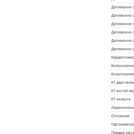
Дуплексное 
Дуплексное с
Дуплексное 
Дуплексное с
Дуплексное 
Дуплексное 
Кардиотоког
Колоноскопи
Кольпоскопи
КТ двух челю
КТ костей че
КТ челюсти
Ларингоскоп
Отоскопия
Офтальмоск
Прямая офта