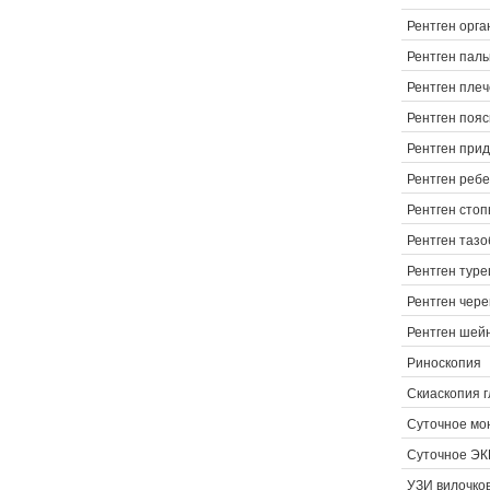
Рентген орга
Рентген паль
Рентген плеч
Рентген пояс
Рентген прид
Рентген реб
Рентген стоп
Рентген тазо
Рентген туре
Рентген чер
Рентген шей
Риноскопия
Скиаскопия г
Суточное мо
Суточное ЭК
УЗИ вилочко