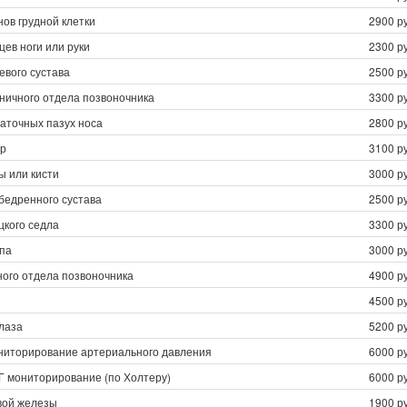
нов грудной клетки
2900 ру
цев ноги или руки
2300 ру
евого сустава
2500 ру
ничного отдела позвоночника
3300 ру
аточных пазух носа
2800 ру
ер
3100 ру
ы или кисти
3000 ру
бедренного сустава
2500 ру
цкого седла
3300 ру
епа
3000 ру
ного отдела позвоночника
4900 ру
4500 ру
лаза
5200 ру
ниторирование артериального давления
6000 ру
Г мониторирование (по Холтеру)
6000 ру
вой железы
1900 ру