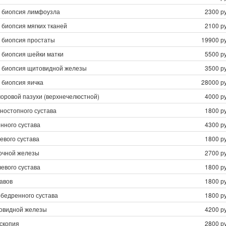
 биопсия лимфоузла
2300 ру
биопсия мягких тканей
2100 ру
 биопсия простаты
19900 ру
 биопсия шейки матки
5500 ру
 биопсия щитовидной железы
3500 ру
 биопсия яичка
28000 ру
моровой пазухи (верхнечелюстной)
4000 ру
ностопного сустава
1800 ру
нного сустава
4300 ру
евого сустава
1800 ру
очной железы
2700 ру
евого сустава
1800 ру
авов
1800 ру
обедренного сустава
1800 ру
овидной железы
4200 ру
скопия
2800 ру