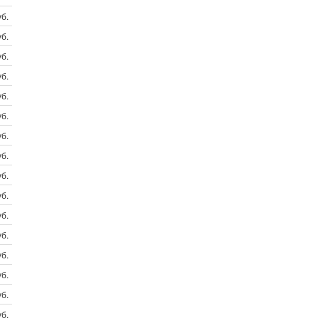
б.
б.
б.
б.
б.
б.
б.
б.
б.
б.
б.
б.
б.
б.
б.
б.