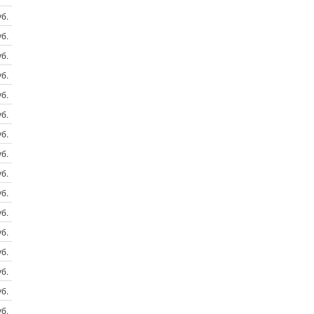
б.
б.
б.
б.
б.
б.
б.
б.
б.
б.
б.
б.
б.
б.
б.
б.