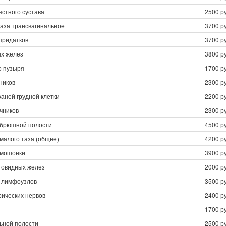
стного сустава
2500 ру
таза трансвагинальное
3700 ру
придатков
3700 ру
х желез
3800 ру
о пузыря
1700 ру
ников
2300 ру
каней грудной клетки
2200 ру
чников
2300 ру
 брюшной полости
4500 ру
малого таза (общее)
4200 ру
 мошонки
3900 ру
овидных желез
2000 ру
 лимфоузлов
3500 ру
ических нервов
2400 ру
1700 ру
ьной полости
2500 ру