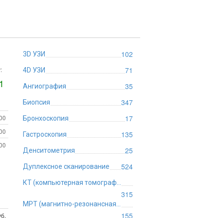
102
3D УЗИ
:
71
4D УЗИ
1
35
Ангиография
347
Биопсия
:00
17
Бронхоскопия
:00
135
Гастроскопия
:00
25
Денситометрия
524
Дуплексное сканирование
КТ (компьютерная томография)
315
МРТ (магнитно-резонансная томография)
155
б.