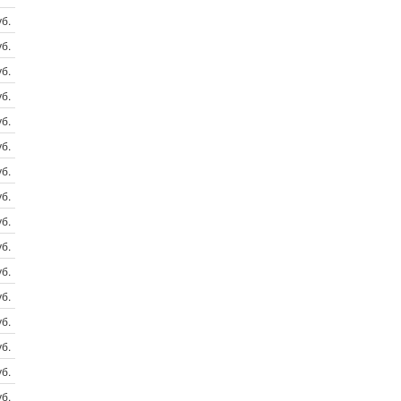
б.
б.
б.
б.
б.
б.
б.
б.
б.
б.
б.
б.
б.
б.
б.
б.