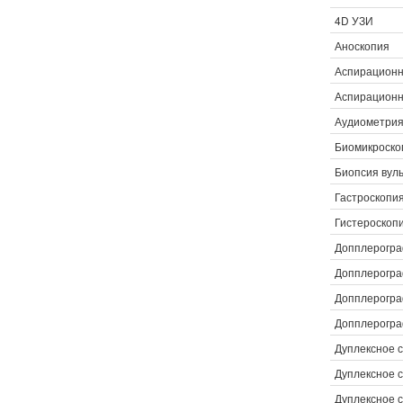
4D УЗИ
Аноскопия
Аспирационн
Аспирационн
Аудиометри
Биомикроско
Биопсия вул
Гастроскопи
Гистероскоп
Допплерогра
Допплерогра
Допплерогра
Допплерогра
Дуплексное 
Дуплексное 
Дуплексное 