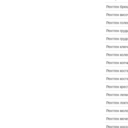
Рентген брю
Рентген висо
Рентген голе
Рентген груд
Рентген груд
Рентген клю
Рентген коле
Рентген копч
Рентген кост
Рентген кост
Рентген крес
Рентген легк
Рентген локт
Рентген мол
Рентген моч
Рентген носо