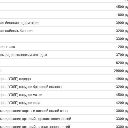
4500 ру
1800 ру
ая биопсия эндометрия
3900 ру
ая пайпель биопсия
3200 ру
я
3300 ру
пия глаза
1200 ру
ьвы радиоволновым методом
3700 ру
я
8200 ру
ия
29000 ру
фия (УЗДГ) сердца
4900 ру
фия (УЗДГ) сосудов брюшной полости
3200 ру
фия (УЗДГ) сосудов матки
4500 ру
фия (УЗДГ) сосудов шеи
4200 ру
сканирование аорты и нижней полой вены
3000 ру
сканирование артерий верхних конечностей
3300 ру
сканирование артерий нижних конечностей
3300 ру