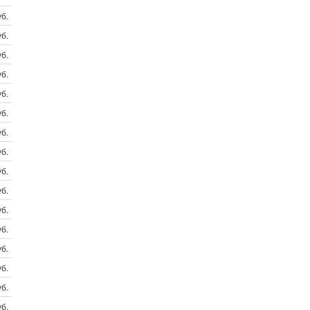
б.
б.
б.
б.
б.
б.
б.
б.
б.
б.
уб.
б.
б.
б.
б.
б.