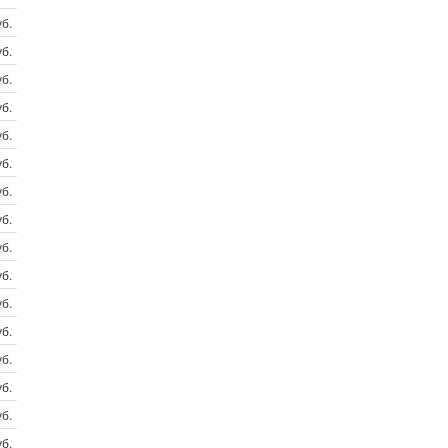
б.
б.
б.
б.
б.
б.
б.
б.
б.
б.
б.
б.
б.
б.
б.
б.