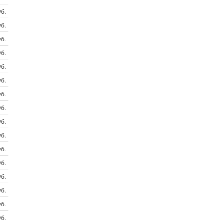
б.
б.
б.
б.
б.
б.
б.
б.
б.
б.
б.
б.
б.
б.
б.
б.