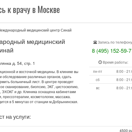
ь к врачу в Москве
еждународный медицинский центр Синай
ародный медицинский
Запись по телефону
инай
8 (495) 152-59-7
Время работы:
янка д. 54, стр. 1
пн-пт
8:00 - 21
иционной и восточной медицины. В клинике вы
и обследование различных органов, сдать
сб
8:00 - 21
рмить больничный лист. В центре проводят
ое сканирование, биопсию, ЭКГ, цистоскопию,
вс
8:00 - 21
, ЭХОКГ и др. Клиника оснащена кабинетами
, прессотерапии, косметологии, массажа.
ится в 5 минутах от станции м.Добрынинская.
т на услуги:
4500 ру