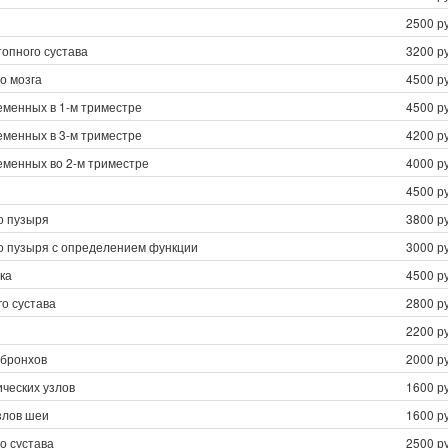
2500 ру
опного сустава
3200 ру
о мозга
4500 ру
еменных в 1-м триместре
4500 ру
еменных в 3-м триместре
4200 ру
еменных во 2-м триместре
4000 ру
4500 ру
о пузыря
3800 ру
о пузыря с определением функции
3000 ру
ка
4500 ру
о сустава
2800 ру
2200 ру
 бронхов
2000 ру
ческих узлов
1600 ру
злов шеи
1600 ру
о сустава
2500 ру