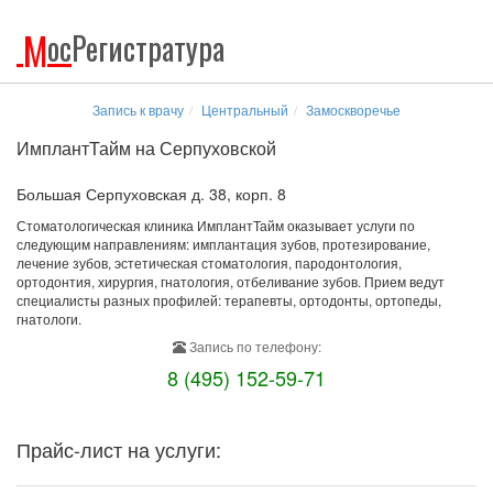
М
ос
Регистратура
Запись к врачу
Центральный
Замоскворечье
ИмплантТайм на Серпуховской
Большая Серпуховская д. 38, корп. 8
Стоматологическая клиника ИмплантТайм оказывает услуги по
следующим направлениям: имплантация зубов, протезирование,
лечение зубов, эстетическая стоматология, пародонтология,
ортодонтия, хирургия, гнатология, отбеливание зубов. Прием ведут
специалисты разных профилей: терапевты, ортодонты, ортопеды,
гнатологи.
Запись по телефону:
8 (495) 152-59-71
Прайс-лист на услуги: