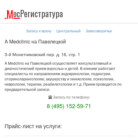
М
ос
Регистратура
Запись к врачу
Центральный
Замоскворечье
A Medclinic на Павелецкой
3-й Монетчиковский пер. д. 16, стр. 1
A Medclinic на Павелецкой осуществляет консультативный и
диагностический прием взрослых и детей. В клинике работают
специалисты по направлениям эндокринологии, педиатрии,
оториноларингологию, акушерству и гинекологии, психологии,
неврологии, терапии, реабилитологии и т.д. Прием проводится по
предварительной записи.
Запись по телефону:
8 (495) 152-59-71
Прайс-лист на услуги: