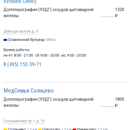
Evolutis Clinic)
Допплерография (УЗДГ) сосудов щитовидной
1320
железы
Давыдковская д. 5
Славянский бульвар
584 м.
Время работы:
пн-пт
8:00 - 21:00
сб
9:00 - 20:00
вс
9:00 - 20:00
8 (495) 152-59-71
МедСемья Солнцево
Допплерография (УЗДГ) сосудов щитовидной
1800
железы
Солнцевский пр-т д. 19
Солнцево
1.3 км.
Говорово
1.5 км.
Румянцево
2.5 км.