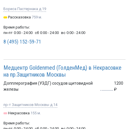
Бориса Пастернака д.19
Рассказовка
759 м.
Время работы:
пн-пт
0:00 - 24:00
сб
0:00 - 24:00
вс
0:00 - 24:00
8 (495) 152-59-71
Медцентр Goldenmed (ГолденМед) в Некрасовке
на пр.Защитников Москвы
Допплерография (УЗДГ) сосудов щитовидной
1200
железы
пр-т Защитников Москвы д.14
Некрасовка
155 м.
Время работы:
пн-пт
0:00 - 24:00
сб
0:00 - 24:00
вс
0:00 - 24:00