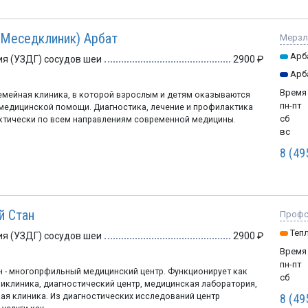
 (Меседклиник) Арбат
Мерзля
Арб
я (УЗДГ) сосудов шеи
2900
Арб
Время
емейная клиника, в которой взрослым и детям оказываются
пн-пт
медицинской помощи. Диагностика, лечение и профилактика
сб
ктически по всем направлениям современной медицины.
вс
8 (49
й Стан
Профсо
Теп
я (УЗДГ) сосудов шеи
2900
Время
пн-пт
н - многопрфильный медицинский центр. Функционирует как
сб
иклиника, диагностический центр, медицинская лаборатория,
ая клиника. Из диагностических исследований центр
8 (49