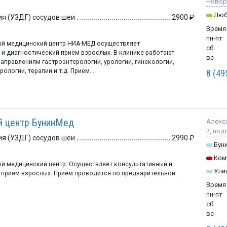
Новоро
Люб
я (УЗДГ) сосудов шеи
2900
Время
пн-пт
й медицинский центр НИА-МЕД осуществляет
сб
 и диагностический прием взрослых. В клинике работают
вс
аправлениям гастроэнтерологии, урологии, гинекологии,
ологии, терапии и т.д. Прием...
8 (49
й центр БунинМед
Алекса
2, под
я (УЗДГ) сосудов шеи
2990
Бун
Ком
 медицинский центр. Осуществляет консультативный и
Ули
 прием взрослых. Прием проводится по предварительной
Время
пн-пт
сб
вс