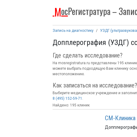
М
ос
Регистратура
– Запис
Запись на диагностику
УЗДГ (ультразвуков
Допплерография (УЗДГ) со
Где сделать исследование
?
На mosregistratura.ru представлены 195 клини
можете выбрать подходящую Вам клинику осно
местоположению.
Как записаться на исследование
Выберите медицинское учреждение и заполнит
8 (495) 152-59-71
.
Найдено: 195 клиник
СМ-Клиника н
Допплерографи