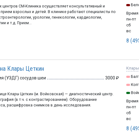
Бел
х центров СМ-Клиника осуществляет консультативный и
прием взрослых и детей. В клинике работают специалисты по
Время
троэнтерологии, урологии, гинекологии, кардиологии,
пн-пт
ии и т.д. Прием...
сб
вс
8 (49
на Клары Цеткин
Клары 
Бал
я (УЗДГ) сосудов шеи
3000
Коп
Вой
ице Клары Цеткин (м. Войковская) — диагностический центр.
ография (в т.ч. с контрастированием). Оборудование
Время
сса, расшифровка снимков в день исследования.
пн-пт
сб
вс
8 (49