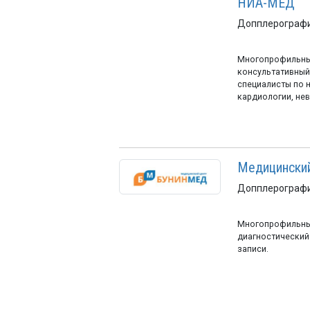
НИА-МЕД
Допплерографи
Многопрофильны
консультативный
специалисты по н
кардиологии, невр
Медицински
Допплерографи
Многопрофильный
диагностический
записи.