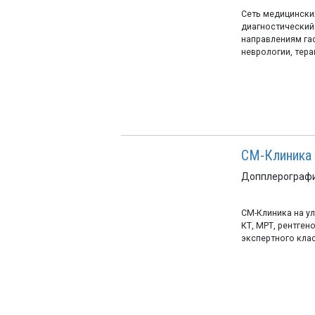
Сеть медицински
диагностический 
направлениям гас
неврологии, терап
СМ-Клиника 
Допплерографи
СМ-Клиника на ул
КТ, МРТ, рентген
экспертного кла