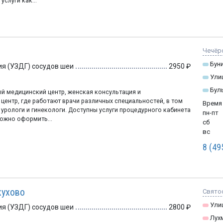
услуги как...
Чечёрс
Бун
я (УЗДГ) сосудов шеи
2950
Ули
Бул
 медицинский центр, женская консультация и
центр, где работают врачи различных специальностей, в том
Время
 урологи и гинекологи. Доступны услуги процедурного кабинета
пн-пт
ожно оформить...
сб
вс
8 (49
жухово
Святоо
Ули
я (УЗДГ) сосудов шеи
2800
Лух