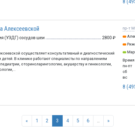
8 (49
на Алексеевской
пр-т М
Але
я (УЗДГ) сосудов шеи
2800
Риж
Мар
лексеевской осуществляет консультативный и диагностический
 детей. В клинике работают специалисты по направлениям
Время
педиатрии, оториноларингологию, акушерству и гинекологии,
пн-пт
логии,...
сб
вс
8 (49
«
1
2
3
4
5
6
...
»