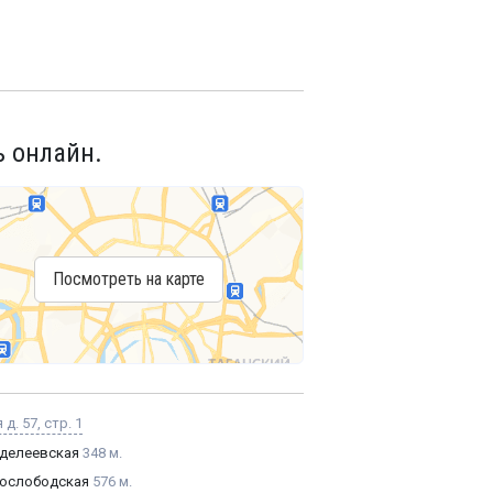
ь онлайн.
Посмотреть на карте
д. 57, стр. 1
делеевская
348 м.
ослободская
576 м.