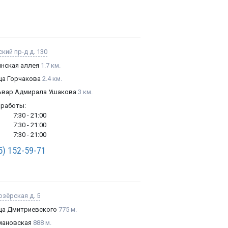
кий пр-д д. 130
инская аллея
1.7 км.
ца Горчакова
2.4 км.
ьвар Адмирала Ушакова
3 км.
 работы:
7:30 - 21:00
7:30 - 21:00
7:30 - 21:00
5) 152-59-71
зёрская д. 5
ца Дмитриевского
775 м.
мановская
888 м.