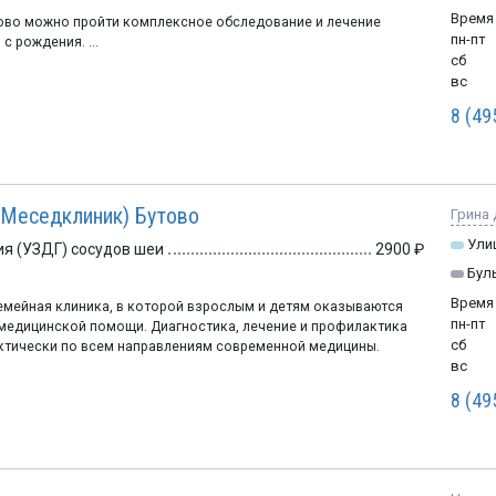
Время
ово можно пройти комплексное обследование и лечение
пн-пт
с рождения. ...
сб
вс
8 (49
 (Меседклиник) Бутово
Грина д
Ули
я (УЗДГ) сосудов шеи
2900
Бул
Время
емейная клиника, в которой взрослым и детям оказываются
пн-пт
медицинской помощи. Диагностика, лечение и профилактика
сб
ктически по всем направлениям современной медицины.
вс
8 (49