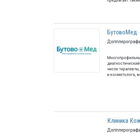
предлагает такие 
БутовоМед
Допплерографи
Многопрофильный
диагностический 
числе терапевты,
и косметолога, м
Клиника Ко
Допплерографи