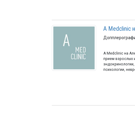
A Medclinic 
Допплерографи
A Medclinic на А
прием взрослых и
эндокринологии, 
психологии, невро