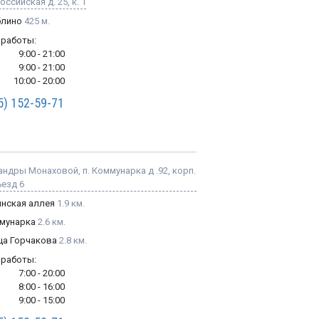
ссийская д. 25, к. 1
лино
425 м.
 работы:
9:00 - 21:00
9:00 - 21:00
10:00 - 20:00
5) 152-59-71
ндры Монаховой, п. Коммунарка д .92, корп.
ъезд 6
инская аллея
1.9 км.
мунарка
2.6 км.
ца Горчакова
2.8 км.
 работы:
7:00 - 20:00
8:00 - 16:00
9:00 - 15:00