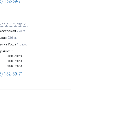
5) 152-59-71
ира д. 102, стр. 23
ксеевская
773 м.
ская
936 м.
ьина Роща
1.5 км.
 работы:
8:00 - 20:00
8:00 - 20:00
8:00 - 20:00
5) 152-59-71