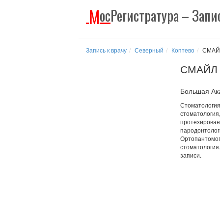
М
ос
Регистратура
– Запис
Запись к врачу
Северный
Коптево
СМАЙ
СМАЙЛ
Большая Ака
Стоматология
стоматология,
протезировани
пародонтологи
Ортопантомог
стоматология
записи.