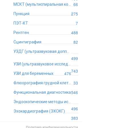
66
МСКТ (мультиспиральная компьютерная томография)
275
Пункция
7
ПЭТ-КТ
488
Рентген
82
Сцинтиграфия
УЗДГ (ультразвуковая допплерография)
499
УЗИ (ультразвуковое исследование)
743
476
УЗИ для беременных
33
Флюорография грудной клетки
546
Функциональная диагностика
Эндоскопические методы исследования
496
Эхокардиография (ЭХОКГ)
383
Политика конфиденциальности