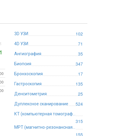
102
3D УЗИ
:
71
4D УЗИ
1
35
Ангиография
347
Биопсия
:00
17
Бронхоскопия
:00
135
Гастроскопия
:00
25
Денситометрия
524
Дуплексное сканирование
КТ (компьютерная томография)
315
МРТ (магнитно-резонансная томография)
155