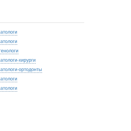
атологи
атологи
генологи
атологи-хирурги
атологи-ортодонты
атологи
атологи