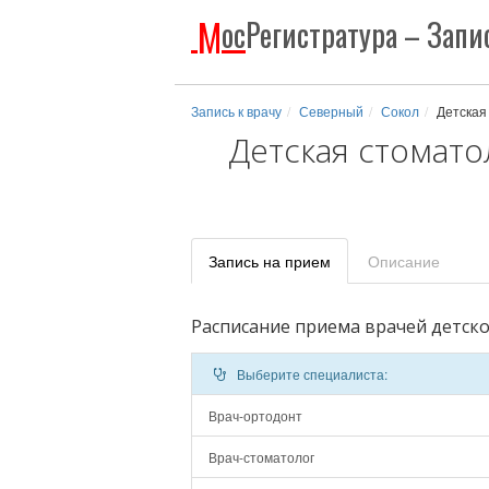
М
ос
Регистратура
– Запис
Запись к врачу
Северный
Сокол
Детская
Детская стомато
Запись
на прием
Описание
Расписание приема врачей детск
Выберите специалиста:
Врач-ортодонт
Врач-стоматолог