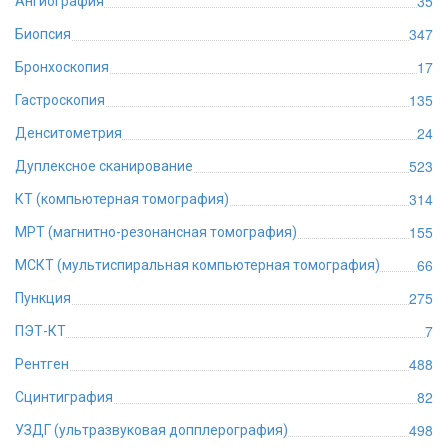
35
Ангиография
347
Биопсия
17
Бронхоскопия
135
Гастроскопия
24
Денситометрия
523
Дуплексное сканирование
314
КТ (компьютерная томография)
155
МРТ (магнитно-резонансная томография)
66
МСКТ (мультиспиральная компьютерная томография)
275
Пункция
7
ПЭТ-КТ
488
Рентген
82
Сцинтиграфия
498
УЗДГ (ультразвуковая допплерография)