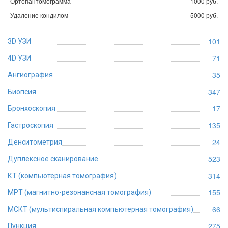
Ортопантомограмма
1000 руб.
Удаление кондилом
5000 руб.
101
3D УЗИ
71
4D УЗИ
35
Ангиография
347
Биопсия
17
Бронхоскопия
135
Гастроскопия
24
Денситометрия
523
Дуплексное сканирование
314
КТ (компьютерная томография)
155
МРТ (магнитно-резонансная томография)
66
МСКТ (мультиспиральная компьютерная томография)
275
Пункция