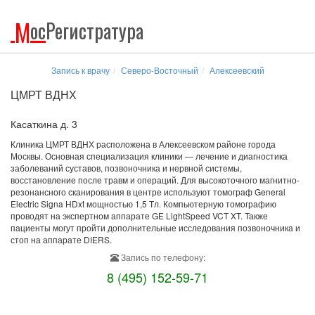
М
ос
Регистратура
Запись к врачу
Северо-Восточный
Алексеевский
ЦМРТ ВДНХ
Касаткина д. 3
Клиника ЦМРТ ВДНХ расположена в Алексеевском районе города
Москвы. Основная специализация клиники — лечение и диагностика
заболеваний суставов, позвоночника и нервной системы,
восстановление после травм и операций. Для высокоточного магнитно-
резонансного сканирования в центре используют томограф General
Electric Signa HDxt мощностью 1,5 Tл. Компьютерную томографию
проводят на экспертном аппарате GE LightSpeed VCT XT. Также
пациенты могут пройти дополнительные исследования позвоночника и
стоп на аппарате DIERS.
Запись по телефону:
8 (495) 152-59-71