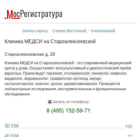
М
ос
Регистратура
Запись к врачу
Северо-Восточный
Алексеевский
Клиника МЕДСИ на Староалексеевской
Староалексеевская д. 20
Клиника МЕДСИ на Староалексеевской - это современный медицинский
центр у дома. Осуществляет консультативный и диагностический приём
взрослых. Прием ведут терапевт, отоларинголог, гинеколог, невролог,
кардиолог, эндокринолог, травматолог-ортопед, хирург,
гастроэнтеролог, онколог, уролог, дерматовенеролог. Проводятся
лабораторные исследования, инструментальные и функциональные
обследования.
Запись по телефону:
8 (495) 152-59-71
102
3D УЗИ
71
4D УЗИ