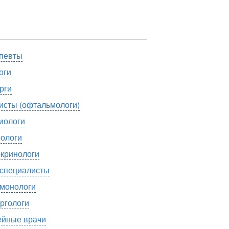
певты
оги
рги
исты (офтальмологи)
иологи
ологи
кринологи
специалисты
монологи
ргологи
йные врачи