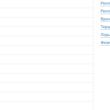
Рент
Рент
Врач
Тера
Лоры
Физи