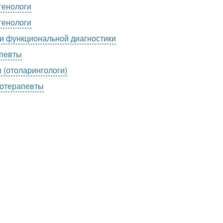
генологи
генологи
и функциональной диагностики
певты
 (отоларингологи)
отерапевты