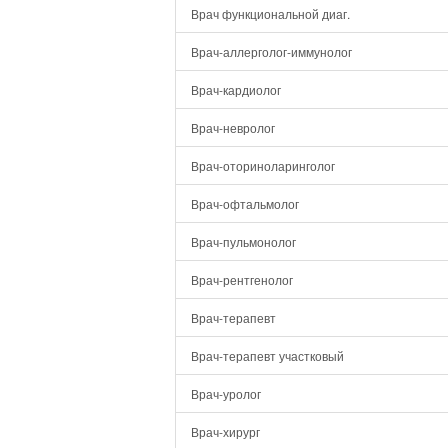
Врач функциональной диаг.
Врач-аллерголог-иммунолог
Врач-кардиолог
Врач-невролог
Врач-оториноларинголог
Врач-офтальмолог
Врач-пульмонолог
Врач-рентгенолог
Врач-терапевт
Врач-терапевт участковый
Врач-уролог
Врач-хирург