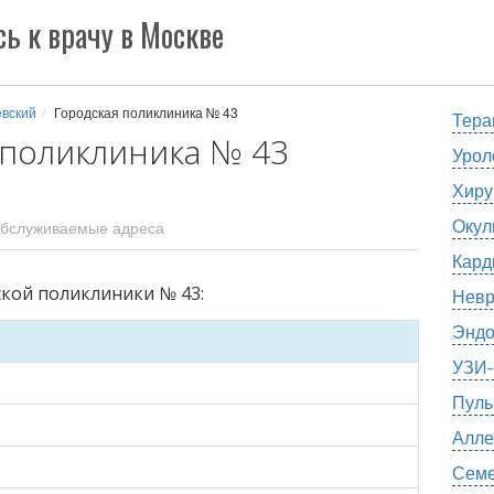
ь к врачу в Москве
вский
Городская поликлиника № 43
Тера
 поликлиника № 43
Урол
Хиру
Окул
бслуживаемые адреса
Кард
ской поликлиники № 43:
Невр
Эндо
УЗИ-
Пуль
Алле
Семе