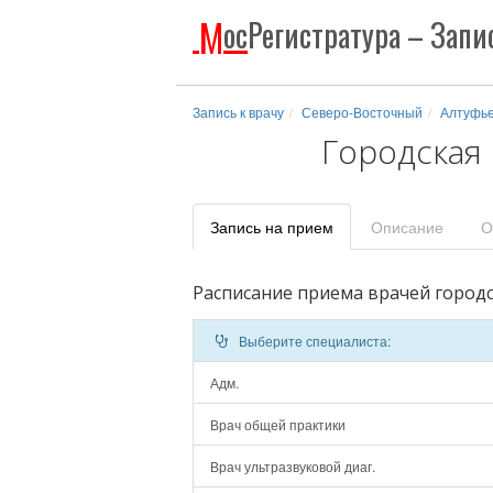
М
ос
Регистратура
– Запис
Запись к врачу
Северо-Восточный
Алтуфье
Городская
Запись
на прием
Описание
О
Расписание приема врачей город
Выберите специалиста:
Адм.
Врач общей практики
Врач ультразвуковой диаг.