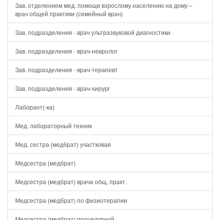
Зав. отделением мед. помощи взрослому населению на дому –
врач общей практики (семейный врач)
Зав. подразделения - врач ультразвуковой диагностики
Зав. подразделения - врач-невролог
Зав. подразделения - врач-терапевт
Зав. подразделения - врач-хирург
Лаборант(-ка)
Мед. лабораторный техник
Мед. сестра (медбрат) участковая
Медсестра (медбрат)
Медсестра (медбрат) врача общ. практ.
Медсестра (медбрат) по физиотерапии
Медсестра (медбрат) процедурной