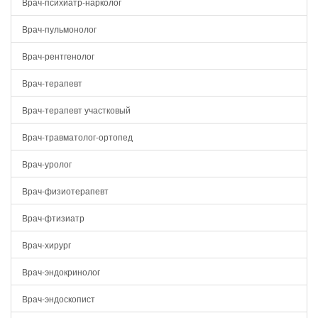
Врач-психиатр-нарколог
Врач-пульмонолог
Врач-рентгенолог
Врач-терапевт
Врач-терапевт участковый
Врач-травматолог-ортопед
Врач-уролог
Врач-физиотерапевт
Врач-фтизиатр
Врач-хирург
Врач-эндокринолог
Врач-эндоскопист