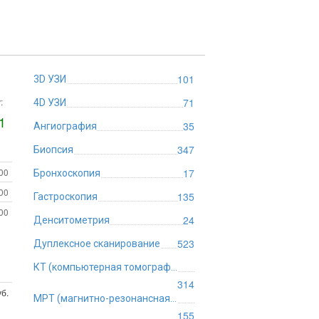
101
3D УЗИ
:
71
4D УЗИ
1
35
Ангиография
347
Биопсия
:00
17
Бронхоскопия
:00
135
Гастроскопия
:00
24
Денситометрия
523
Дуплексное сканирование
КТ (компьютерная томография)
314
б.
МРТ (магнитно-резонансная томография)
155