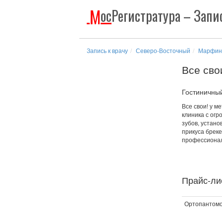
М
ос
Регистратура
– Запис
Запись к врачу
Северо-Восточный
Марфин
Все сво
Гостиничный 
Все свои! у м
клиника с ог
зубов, устано
прикуса бреке
профессионал
Прайс-лис
Ортопантом