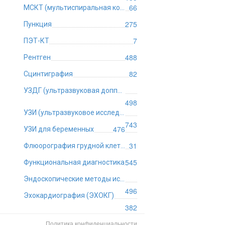
66
МСКТ (мультиспиральная компьютерная томография)
275
Пункция
7
ПЭТ-КТ
488
Рентген
82
Сцинтиграфия
УЗДГ (ультразвуковая допплерография)
498
УЗИ (ультразвуковое исследование)
743
476
УЗИ для беременных
31
Флюорография грудной клетки
545
Функциональная диагностика
Эндоскопические методы исследования
496
Эхокардиография (ЭХОКГ)
382
Политика конфиденциальности