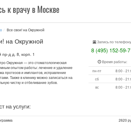
ь к врачу в Москве
о
Все свои! на Окружной
и! на Окружной
Запись по телефону
8 (495) 152-59-7
пр-д д. 8, корп. 1
Время работы:
етро Окружная — это стоматологическая
ромным опытом работы: лечение и удаление
пн-пт
8:00 - 21
вка протезов и имплантов, исправление
тами. Также в клинику можно записаться на
сб
8:00 - 21
ьную чистку и отбеливание зубов.
вс
8:00 - 21
т на услуги:
ограмма
2620 ру