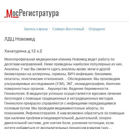
М
ос
Регистратура
Запись к врачу
Северо-Восточный
Отрадное
ЛДЦ Новомед
Хачатуряна д.12 к.2
Многопрофильная медицинская клиника Новомед ведет работу по
десяткам направлений. Ниже приведены наиболее популярные из них.
Анализы. У нас Вы сможете сдать анализы крови, мочи и другой
биоматериал на аллергены, гормоны, ВИЧ-инфекцию, биохимию,
гепатиты, генетические отклонения… Обследования. Мы производим
ультразвуковые исследования (УЗИ), ЭКГ, эхокардиографию, биопсию
поверхностных органов… Акушерство. Ведение беременности.
Гинекология. В медцентре успешно осуществляется курсовое лечение
бесплодия с помощью традиционных и нетрадиционных методов.
Гинекологи прекрасно справляются с инфекциями передающимися
половым путем. Мы проводим медикаментозные аборты, по
показаниям. Рефлексотерапия. К нам возможно обратиться за помощью
при наличии проблем в пищеварительной, дыхательной, опорно-
двигательной системе, для снятия боли, усиления потенции, если
хотите избавиться от воспалительных процессов в малом тазу…