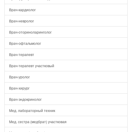
Врач-кардиолог
Врач-невролог
Врач-оториноларинголог
Врач-офтальмолог
Врач-терапевт
Врач-терапевт участковый
Врач-уролог
Врач-хирург
Врач-эндокринолог
Мед. лабораторный техник
Мед. сестра (медбрат) участковая