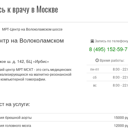
ь к врачу в Москве
МРТ-Центр на Волоколамском шоссе
нтр на Волоколамском
Запись по телефону
8 (495) 152-59-7
Время работы:
ое ш. д. 142, БЦ «Ирбис»
пн-пт
8:00 - 22
кий центр МРТ МСКТ - это сеть медицинских
циализирующихся на магнитно-резонансной
сб
8:00 - 22
 компьютерной томографии.
вс
8:00 - 22
т на услуги:
фия брюшной аорты
15000 ру
ия головного мозга
12000 ру