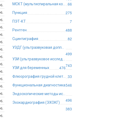
66
МСКТ (мультиспиральная компьютерная томография)
б.
б.
275
Пункция
б.
7
ПЭТ-КТ
б.
488
Рентген
б.
82
Сцинтиграфия
б.
УЗДГ (ультразвуковая допплерография)
б.
499
б.
УЗИ (ультразвуковое исследование)
б.
743
476
УЗИ для беременных
б.
33
Флюорография грудной клетки
б.
546
Функциональная диагностика
б.
б.
Эндоскопические методы исследования
496
б.
Эхокардиография (ЭХОКГ)
б.
383
б.