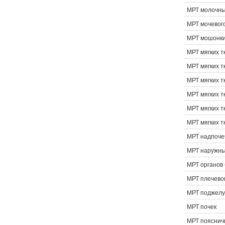
МРТ молочны
МРТ мочевог
МРТ мошонк
МРТ мягких т
МРТ мягких т
МРТ мягких т
МРТ мягких т
МРТ мягких т
МРТ мягких т
МРТ надпоче
МРТ наружны
МРТ органов
МРТ плечевог
МРТ поджелу
МРТ почек
МРТ пояснич