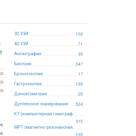
102
3D УЗИ
:
71
4D УЗИ
1
35
Ангиография
347
Биопсия
:00
17
Бронхоскопия
:00
135
Гастроскопия
:00
25
Денситометрия
524
Дуплексное сканирование
КТ (компьютерная томография)
315
б.
МРТ (магнитно-резонансная томография)
б.
155