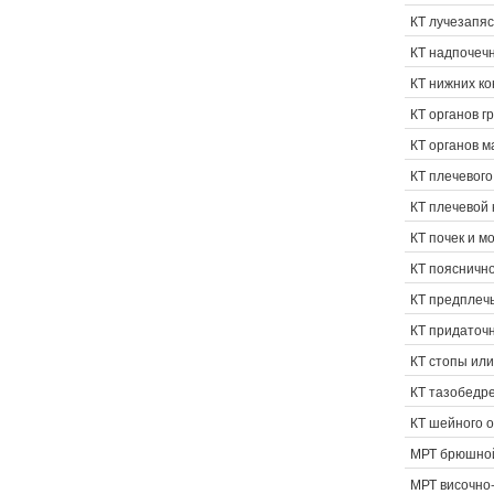
КТ лучезапяс
КТ надпочеч
КТ нижних ко
КТ органов г
КТ органов м
КТ плечевого
КТ плечевой 
КТ почек и 
КТ пояснично
КТ предплеч
КТ придаточн
КТ стопы или
КТ тазобедре
КТ шейного 
МРТ брюшной
МРТ височно