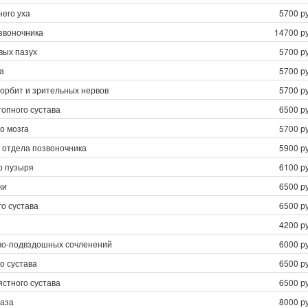
его уха
5700 ру
звоночника
14700 ру
вых пазух
5700 ру
а
5700 ру
орбит и зрительных нервов
5700 ру
опного сустава
6500 ру
о мозга
5700 ру
 отдела позвоночника
5900 ру
о пузыря
6100 ру
ки
6500 ру
о сустава
6500 ру
4200 ру
во-подвздошных сочленений
6000 ру
о сустава
6500 ру
стного сустава
6500 ру
таза
8000 ру