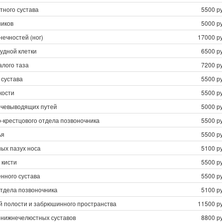
тного сустава
5500 ру
ников
5000 ру
нечностей (ног)
17000 ру
рудной клетки
6500 ру
алого таза
7200 ру
 сустава
5500 ру
кости
5500 ру
мочевыводящих путей
5000 ру
-крестцового отдела позвоночника
5500 ру
ья
5500 ру
ых пазух носа
5100 ру
 кисти
5500 ру
нного сустава
5500 ру
отдела позвоночника
5100 ру
 полости и забрюшинного пространства
11500 ру
-нижнечелюстных суставов
8800 ру