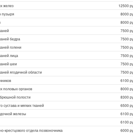
х желез
12500 ру
о пузыря
8000 ру
и
8000 ру
каней
7500 ру
каней бедра
7500 ру
каней голени
7500 ру
каней лица
7500 ру
каней шеи
7500 ру
каней ягодичной области
7500 ру
чников
6100 ру
х половых органов
8000 ру
 брюшной полости
8300 ру
о сустава и мягких тканей
6500 ру
дочной железы
6100 ру
6100 ру
но-крестцового отдела позвоночника
6000 ру