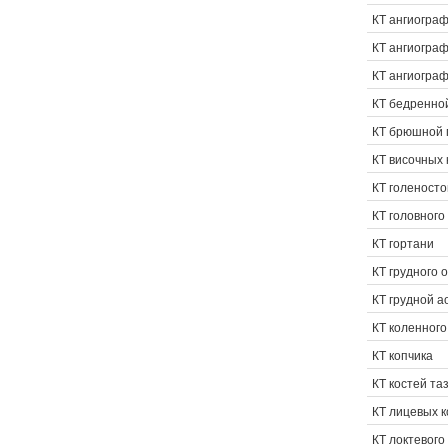
КТ ангиогра
КТ ангиогра
КТ ангиогра
КТ бедренной
КТ брюшной 
КТ височных 
КТ голеносто
КТ головного
КТ гортани
КТ грудного 
КТ грудной а
КТ коленного
КТ копчика
КТ костей та
КТ лицевых к
КТ локтевого