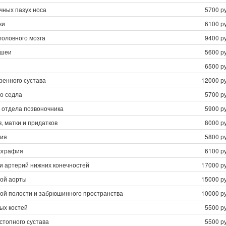
чных пазух носа
5700 ру
ки
6100 ру
головного мозга
9400 ру
 шеи
5600 ру
6500 ру
ренного сустава
12000 ру
о седла
5700 ру
 отдела позвоночника
5900 ру
, матки и придатков
8000 ру
фия
5800 ру
ография
6100 ру
и артерий нижних конечностей
17000 ру
ой аорты
15000 ру
й полости и забрюшинного пространства
10000 ру
ых костей
5500 ру
стопного сустава
5500 ру