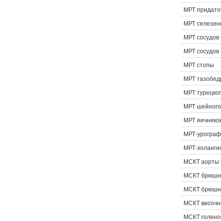
МРТ придато
МРТ селезен
МРТ сосудов 
МРТ сосудов
МРТ стопы
МРТ тазобед
МРТ турецког
МРТ шейного
МРТ яичников
МРТ-урогра
МРТ-холанги
МСКТ аорты 
МСКТ брюшн
МСКТ брюшно
МСКТ височн
МСКТ голено