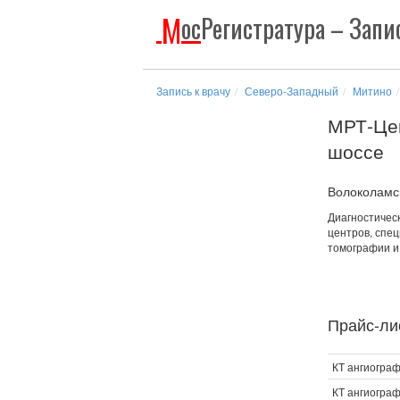
М
ос
Регистратура
– Запис
Запись к врачу
Северо-Западный
Митино
МРТ-Це
шоссе
Волоколамск
Диагностичес
центров, спе
томографии и
Прайс-лис
КТ ангиогра
КТ ангиограф