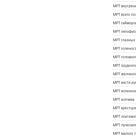
МРТ внутренн
МРТ всего по
МРТ гайморо
МРТ гипофиз
МРТ глазных 
МРТ голеност
МРТ головног
МРТ грудного
МРТ желчног
МРТ кисти ру
МРТ коленног
МРТ копчика
МРТ крестцо
МРТ локтевог
МРТ лучезапя
МРТ малого 