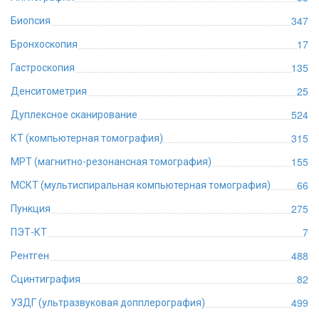
347
Биопсия
17
Бронхоскопия
135
Гастроскопия
25
Денситометрия
524
Дуплексное сканирование
315
КТ (компьютерная томография)
155
МРТ (магнитно-резонансная томография)
66
МСКТ (мультиспиральная компьютерная томография)
275
Пункция
7
ПЭТ-КТ
488
Рентген
82
Сцинтиграфия
499
УЗДГ (ультразвуковая допплерография)