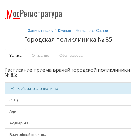
М
ос
Регистратура
Запись к врачу
Южный
Чертаново Южное
Городская поликлиника № 85
Запись
Описание
Обсл. адреса
Расписание приема врачей городской поликлиники
№ 85:
Выберите специалиста:
(null)
Адм.
Акушер(-ка)
Врач общей практики