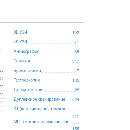
102
3D УЗИ
:
71
4D УЗИ
1
35
Ангиография
347
Биопсия
:00
17
Бронхоскопия
:00
135
Гастроскопия
:00
25
Денситометрия
:00
524
Дуплексное сканирование
:00
КТ (компьютерная томография)
:00
315
МРТ (магнитно-резонансная томография)
155