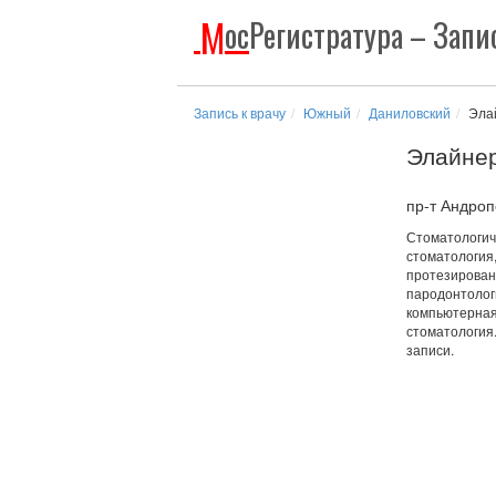
М
ос
Регистратура
– Запис
Запись к врачу
Южный
Даниловский
Эла
Элайне
пр-т Андроп
Стоматологиче
стоматология,
протезировани
пародонтологи
компьютерная
стоматология
записи.