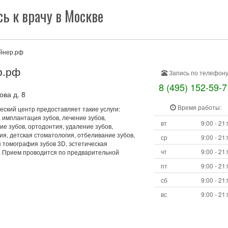
ь к врачу в Москве
йнер.рф
р.рф
Запись по телефону
8 (495) 152-59-7
ова д. 8
Время работы:
ский центр предоставляет такие услуги:
 имплантация зубов, лечение зубов,
вт
9:00 - 21
е зубов, ортодонтия, удаление зубов,
я, детская стоматология, отбеливание зубов,
ср
9:00 - 21
 томография зубов 3D, эстетическая
чт
9:00 - 21
. Прием проводится по предварительной
пт
9:00 - 21
сб
9:00 - 21
вс
9:00 - 21