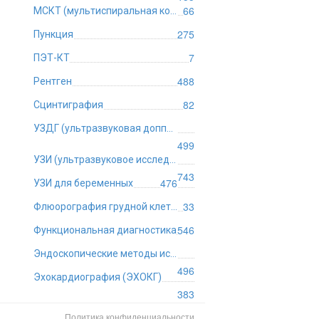
66
МСКТ (мультиспиральная компьютерная томография)
275
Пункция
7
ПЭТ-КТ
488
Рентген
82
Сцинтиграфия
УЗДГ (ультразвуковая допплерография)
499
УЗИ (ультразвуковое исследование)
743
476
УЗИ для беременных
33
Флюорография грудной клетки
546
Функциональная диагностика
Эндоскопические методы исследования
496
Эхокардиография (ЭХОКГ)
383
Политика конфиденциальности