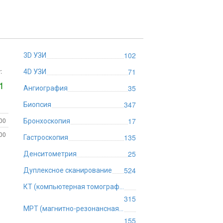
102
3D УЗИ
:
71
4D УЗИ
1
35
Ангиография
347
Биопсия
:00
17
Бронхоскопия
:00
135
Гастроскопия
25
Денситометрия
524
Дуплексное сканирование
КТ (компьютерная томография)
315
МРТ (магнитно-резонансная томография)
155