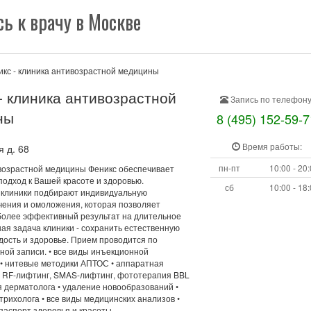
ь к врачу в Москве
икс - клиника антивозрастной медицины
- клиника антивозрастной
Запись по телефону
ны
8 (495) 152-59-7
Время работы:
 д. 68
пн-пт
10:00 - 20
возрастной медицины Феникс обеспечивает
подход к Вашей красоте и здоровью.
сб
10:00 - 18
клиники подбирают индивидуальную
чения и омоложения, которая позволяет
более эффективный результат на длительное
ая задача клиники - сохранить естественную
дость и здоровье. Прием проводится по
ной записи. • все виды инъекционной
 • нитевые методики АПТОС • аппаратная
: RF-лифтинг, SMAS-лифтинг, фототерапия BBL
я дерматолога • удаление новообразований •
трихолога • все виды медицинских анализов •
паспорт здоровья и красоты.