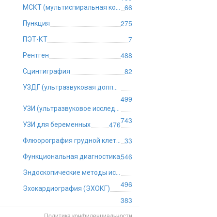
66
МСКТ (мультиспиральная компьютерная томография)
275
Пункция
7
ПЭТ-КТ
488
Рентген
82
Сцинтиграфия
УЗДГ (ультразвуковая допплерография)
499
УЗИ (ультразвуковое исследование)
743
476
УЗИ для беременных
33
Флюорография грудной клетки
546
Функциональная диагностика
Эндоскопические методы исследования
496
Эхокардиография (ЭХОКГ)
383
Политика конфиденциальности