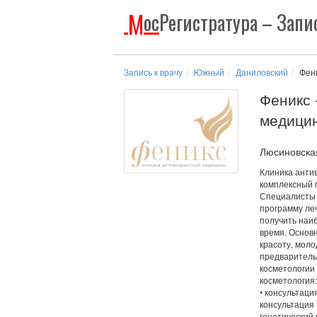
М
ос
Регистратура
– Запис
Запись к врачу
Южный
Даниловский
Фен
Феникс 
медици
Люсиновская
Клиника анти
комплексный 
Специалисты 
программу ле
получить наи
время. Основн
красоту, моло
предваритель
косметологии
косметология
• консультаци
консультация 
генетический 