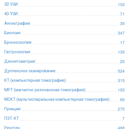
102
3D УЗИ
71
4D УЗИ
35
Ангиография
347
Биопсия
17
Бронхоскопия
135
Гастроскопия
25
Денситометрия
524
Дуплексное сканирование
315
КТ (компьютерная томография)
155
МРТ (магнитно-резонансная томография)
66
МСКТ (мультиспиральная компьютерная томография)
275
Пункция
7
ПЭТ-КТ
488
Рентген