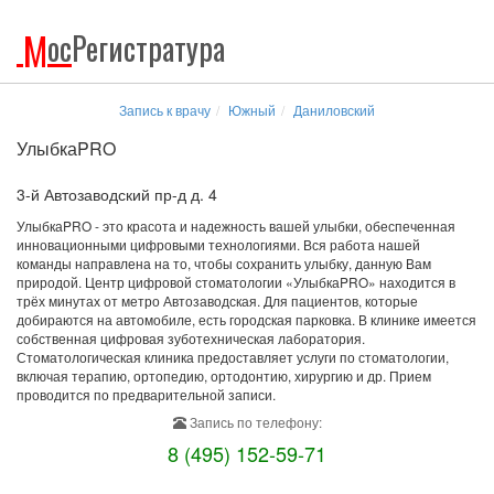
М
ос
Регистратура
Запись к врачу
Южный
Даниловский
УлыбкаPRO
3-й Автозаводский пр-д д. 4
УлыбкаPRO - это красота и надежность вашей улыбки, обеспеченная
инновационными цифровыми технологиями. Вся работа нашей
команды направлена на то, чтобы сохранить улыбку, данную Вам
природой. Центр цифровой стоматологии «УлыбкаPRO» находится в
трёх минутах от метро Автозаводская. Для пациентов, которые
добираются на автомобиле, есть городская парковка. В клинике имеется
собственная цифровая зуботехническая лаборатория.
Стоматологическая клиника предоставляет услуги по стоматологии,
включая терапию, ортопедию, ортодонтию, хирургию и др. Прием
проводится по предварительной записи.
Запись по телефону:
8 (495) 152-59-71