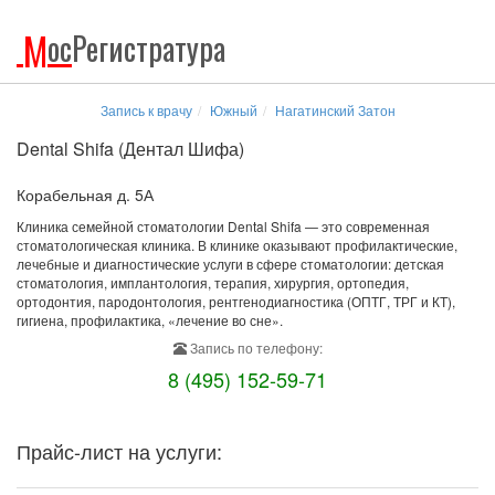
М
ос
Регистратура
Запись к врачу
Южный
Нагатинский Затон
Dental Shifa (Дентал Шифа)
Корабельная д. 5А
Клиника семейной стоматологии Dental Shifa — это современная
стоматологическая клиника. В клинике оказывают профилактические,
лечебные и диагностические услуги в сфере стоматологии: детская
стоматология, имплантология, терапия, хирургия, ортопедия,
ортодонтия, пародонтология, рентгенодиагностика (ОПТГ, ТРГ и КТ),
гигиена, профилактика, «лечение во сне».
Запись по телефону:
8 (495) 152-59-71
Прайс-лист на услуги: