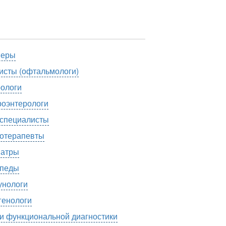
шеры
исты (офтальмологи)
ологи
роэнтерологи
специалисты
отерапевты
атры
педы
нологи
генологи
и функциональной диагностики