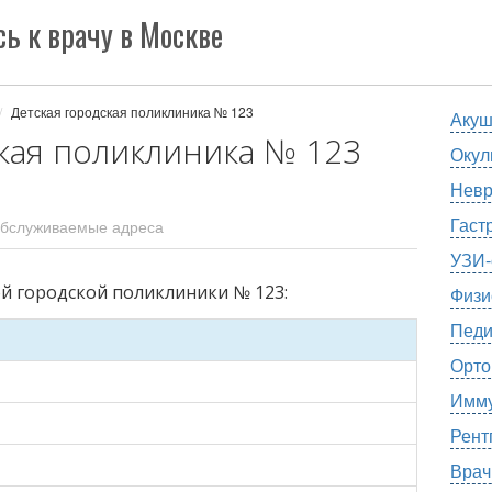
ь к врачу в Москве
Детская городская поликлиника № 123
Аку
кая поликлиника № 123
Окул
Невр
Гаст
бслуживаемые адреса
УЗИ-
й городской поликлиники № 123:
Физи
Педи
Орто
Имму
Рент
Врач