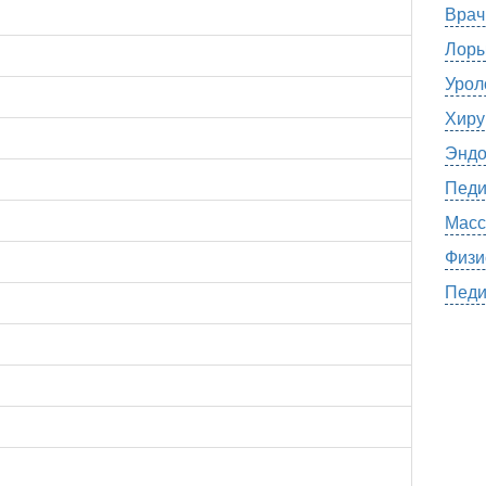
Врач
Лоры
Урол
Хиру
Эндо
Педи
Масс
Физи
Педи