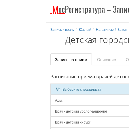
М
ос
Регистратура
– Запис
Запись к врачу
Южный
Нагатинский Затон
Детская городс
Запись
на прием
Описание
О
Расписание приема врачей детско
Выберите специалиста:
Адм.
Врач - детский уролог-андролог
Врач - детский хирург