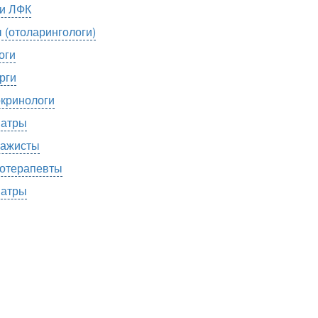
и ЛФК
 (отоларингологи)
оги
рги
кринологи
атры
ажисты
отерапевты
атры