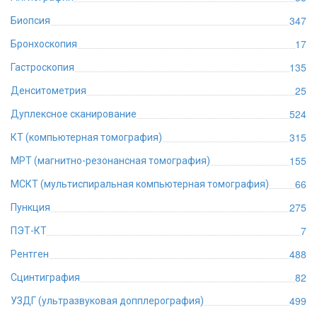
347
Биопсия
17
Бронхоскопия
135
Гастроскопия
25
Денситометрия
524
Дуплексное сканирование
315
КТ (компьютерная томография)
155
МРТ (магнитно-резонансная томография)
66
МСКТ (мультиспиральная компьютерная томография)
275
Пункция
7
ПЭТ-КТ
488
Рентген
82
Сцинтиграфия
499
УЗДГ (ультразвуковая допплерография)