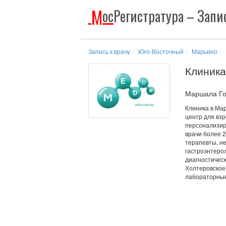
М
ос
Регистратура
– Запис
Запись к врачу
Юго-Восточный
Марьино
Клиник
Маршала Гол
Клиника в Ма
центр для вз
персонализир
врачи более 2
терапевты, не
гастроэнтерол
диагностическ
Холтеровское
лабораторные