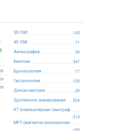
102
3D УЗИ
:
71
4D УЗИ
1
35
Ангиография
347
Биопсия
:00
17
Бронхоскопия
:00
135
Гастроскопия
:00
25
Денситометрия
524
Дуплексное сканирование
КТ (компьютерная томография)
315
МРТ (магнитно-резонансная томография)
155