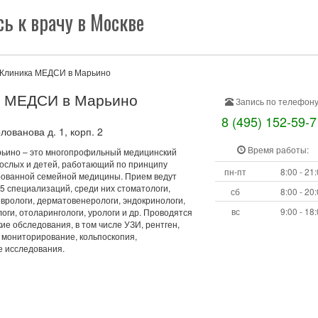
ь к врачу в Москве
Клиника МЕДСИ в Марьино
а МЕДСИ в Марьино
Запись по телефону
8 (495) 152-59-7
ованова д. 1, корп. 2
Время работы:
рьино – это многопрофильный медицинский
рослых и детей, работающий по принципу
пн-пт
8:00 - 21
ованной семейной медицины. Прием ведут
5 специализаций, среди них стоматологи,
сб
8:00 - 20
врологи, дерматовенерологи, эндокринологи,
вс
9:00 - 18
оги, отоларингологи, урологи и др. Проводятся
ие обследования, в том числе УЗИ, рентген,
 мониторирование, кольпоскопия,
 исследования.