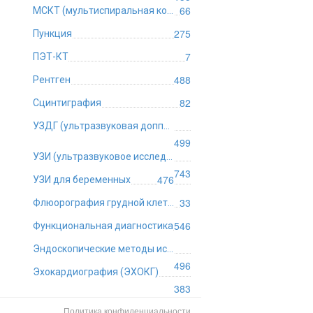
66
МСКТ (мультиспиральная компьютерная томография)
275
Пункция
7
ПЭТ-КТ
488
Рентген
82
Сцинтиграфия
УЗДГ (ультразвуковая допплерография)
499
УЗИ (ультразвуковое исследование)
743
476
УЗИ для беременных
33
Флюорография грудной клетки
546
Функциональная диагностика
Эндоскопические методы исследования
496
Эхокардиография (ЭХОКГ)
383
Политика конфиденциальности