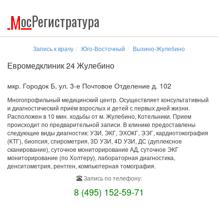
М
ос
Регистратура
Запись к врачу
Юго-Восточный
Выхино-Жулебино
Евромедклиник 24 Жулебино
мкр. Городок Б, ул. 3-е Почтовое Отделение д. 102
Многопрофильный медицинский центр. Осуществляет консультативный
и диагностический приём взрослых и детей с первых дней жизни.
Расположен в 10 мин. ходьбы от м. Жулебино, Котельники. Прием
происходит по предварительной записи. В клинике предоставлены
следующие виды диагностик: УЗИ, ЭКГ, ЭХОКГ, ЭЭГ, кардиотокография
(КТГ), биопсия, спирометрия, 3D УЗИ, 4D УЗИ, ДС (дуплексное
сканирование), суточное мониторирование АД, суточное ЭКГ
мониторирование (по Холтеру), лабораторная диагностика,
денситометрия, рентген, компьютерная томография.
Запись по телефону:
8 (495) 152-59-71