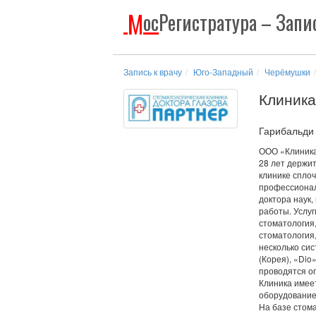
М
ос
Регистратура
– Запис
Запись к врачу
Юго-Западный
Черёмушки
Клиника
Гарибальди 
ООО «Клиника
28 лет держит
клинике спло
профессионал
доктора наук
работы. Услуг
стоматология,
стоматология,
несколько сис
(Корея), «Dio»
проводятся о
Клиника имее
оборудование
На базе стом