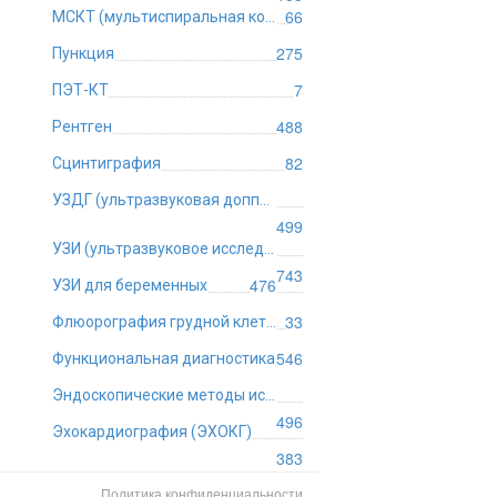
66
МСКТ (мультиспиральная компьютерная томография)
275
Пункция
7
ПЭТ-КТ
488
Рентген
82
Сцинтиграфия
УЗДГ (ультразвуковая допплерография)
499
УЗИ (ультразвуковое исследование)
743
476
УЗИ для беременных
33
Флюорография грудной клетки
546
Функциональная диагностика
Эндоскопические методы исследования
496
Эхокардиография (ЭХОКГ)
383
Политика конфиденциальности