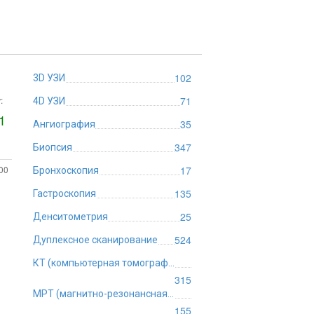
102
3D УЗИ
:
71
4D УЗИ
1
35
Ангиография
347
Биопсия
:00
17
Бронхоскопия
135
Гастроскопия
25
Денситометрия
524
Дуплексное сканирование
КТ (компьютерная томография)
315
МРТ (магнитно-резонансная томография)
155