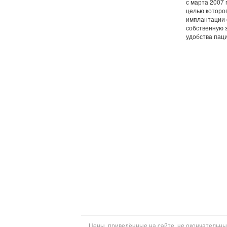
с марта 2007 
целью которо
имплантации 
собственную 
удобства пац
Цены, приведённые на сайте, не окончательны