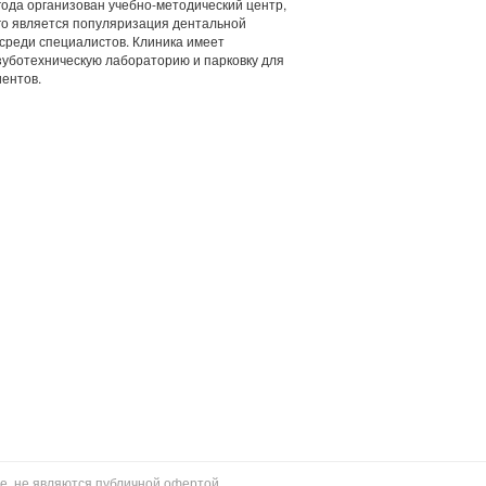
года организован учебно-методический центр,
го является популяризация дентальной
среди специалистов. Клиника имеет
зуботехническую лабораторию и парковку для
иентов.
е, не являются публичной офертой.