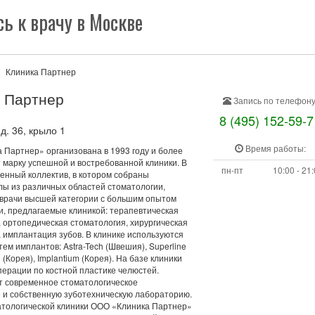
ь к врачу в Москве
Клиника Партнер
 Партнер
Запись по телефону
8 (495) 152-59-7
д. 36, крыло 1
Время работы:
 Партнер» организована в 1993 году и более
 марку успешной и востребованной клиники. В
пн-пт
10:00 - 21
ченный коллектив, в котором собраны
ы из различных областей стоматологии,
, врачи высшей категории с большим опытом
и, предлагаемые клиникой: терапевтическая
 ортопедическая стоматология, хирургическая
 имплантация зубов. В клинике используются
тем имплантов: Astra-Tech (Швешия), Superline
 (Корея), Implantium (Корея). На базе клиники
перации по костной пластике челюстей.
т современное стоматологическое
 и собственную зуботехническую лабораторию.
атологической клиники ООО «Клиника Партнер»