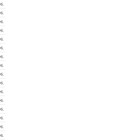
б.
б.
б.
б.
б.
б.
б.
б.
б.
б.
б.
б.
б.
б.
б.
б.