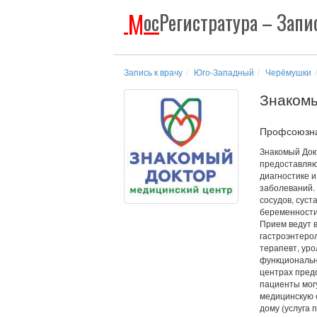
М
ос
Регистратура
– Запис
Запись к врачу
Юго-Западный
Черёмушки
Знакомы
Профсоюзная
Знакомый Док
предоставляю
диагностике 
заболеваний. 
сосудов, суст
беременности
Прием ведут 
гастроэнтерол
терапевт, уро
функциональн
центрах пред
пациенты могу
медицинскую 
дому (услуга 