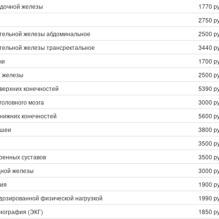
дочной железы
1770 ру
2750 ру
тельной железы абдоминальное
2500 ру
тельной железы трансректальное
3440 ру
ки
1700 ру
 железы
2500 ру
верхних конечностей
5390 ру
головного мозга
3000 ру
 нижних конечностей
5600 ру
 шеи
3800 ру
3500 ру
ренных суставов
3500 ру
ной железы
3000 ру
рия
1900 ру
 дозированной физической нагрузкой
1990 ру
иография (ЭКГ)
1850 ру