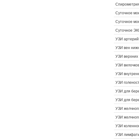
Спирометри
Суточное мо
Суточное мо
Суточное ЭК
УЗИ артерий
УЗИ вен ниж
УЗИ верхних
УЗИ вилочко
УЗИ внутрен
УЗИ голеност
УЗИ для бер
УЗИ для бер
УЗИ желчног
УЗИ желчног
УЗИ коленног
УЗИ лимфати