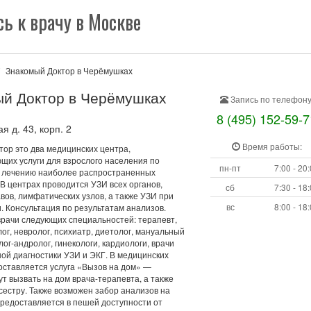
ь к врачу в Москве
Знакомый Доктор в Черёмушках
й Доктор в Черёмушках
Запись по телефону
8 (495) 152-59-7
 д. 43, корп. 2
Время работы:
тор это два медицинских центра,
щих услуги для взрослого населения по
пн-пт
7:00 - 20
и лечению наиболее распространенных
В центрах проводится УЗИ всех органов,
сб
7:30 - 18
авов, лимфатических узлов, а также УЗИ при
вс
8:00 - 18
. Консультация по результатам анализов.
врачи следующих специальностей: терапевт,
ог, невролог, психиатр, диетолог, мануальный
лог-андролог, гинекологи, кардиологи, врачи
ой диагностики УЗИ и ЭКГ. В медицинских
оставляется услуга «Вызов на дом» —
т вызвать на дом врача-терапевта, а также
сестру. Также возможен забор анализов на
предоставляется в пешей доступности от