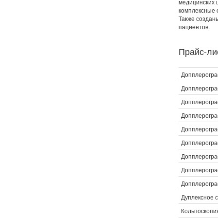
медицинских 
комплексные 
Также создан
пациентов.
Прайс-лис
Допплерогра
Допплерогра
Допплерогра
Допплерогра
Допплерогра
Допплерогра
Допплерогра
Допплерограф
Допплерогра
Дуплексное 
Кольпоскопи