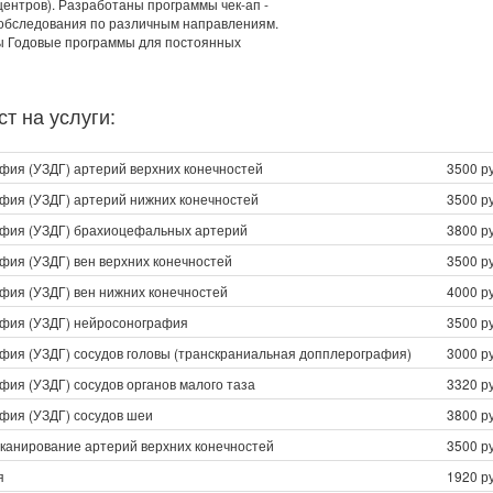
центров). Разработаны программы чек-ап -
обследования по различным направлениям.
ы Годовые программы для постоянных
т на услуги:
фия (УЗДГ) артерий верхних конечностей
3500 ру
фия (УЗДГ) артерий нижних конечностей
3500 ру
фия (УЗДГ) брахиоцефальных артерий
3800 ру
фия (УЗДГ) вен верхних конечностей
3500 ру
фия (УЗДГ) вен нижних конечностей
4000 ру
фия (УЗДГ) нейросонография
3500 ру
фия (УЗДГ) сосудов головы (транскраниальная допплерография)
3000 ру
ия (УЗДГ) сосудов органов малого таза
3320 ру
фия (УЗДГ) сосудов шеи
3800 ру
сканирование артерий верхних конечностей
3500 ру
я
1920 ру