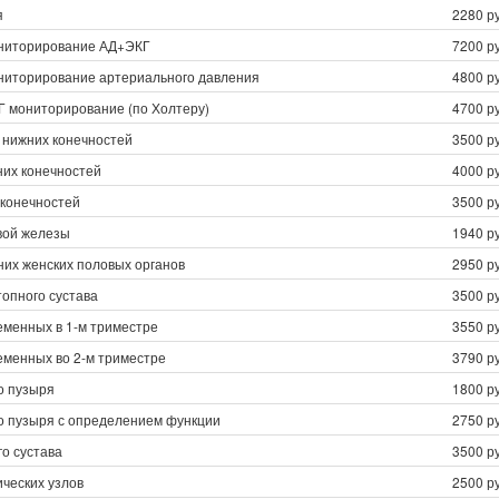
я
2280 ру
ниторирование АД+ЭКГ
7200 ру
ниторирование артериального давления
4800 ру
Г мониторирование (по Холтеру)
4700 ру
 нижних конечностей
3500 ру
них конечностей
4000 ру
 конечностей
3500 ру
вой железы
1940 ру
них женских половых органов
2950 ру
опного сустава
3500 ру
еменных в 1-м триместре
3550 ру
еменных во 2-м триместре
3790 ру
о пузыря
1800 ру
о пузыря с определением функции
2750 ру
о сустава
3500 ру
ческих узлов
2500 ру