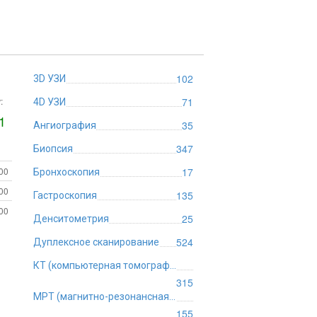
102
3D УЗИ
:
71
4D УЗИ
1
35
Ангиография
347
Биопсия
:00
17
Бронхоскопия
:00
135
Гастроскопия
:00
25
Денситометрия
524
Дуплексное сканирование
КТ (компьютерная томография)
315
МРТ (магнитно-резонансная томография)
155