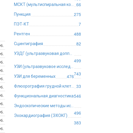
66
МСКТ (мультиспиральная компьютерная томография)
275
Пункция
7
ПЭТ-КТ
488
Рентген
82
Сцинтиграфия
б.
б.
УЗДГ (ультразвуковая допплерография)
499
б.
УЗИ (ультразвуковое исследование)
б.
743
476
УЗИ для беременных
б.
33
Флюорография грудной клетки
б.
б.
546
Функциональная диагностика
б.
Эндоскопические методы исследования
б.
496
Эхокардиография (ЭХОКГ)
б.
383
б.