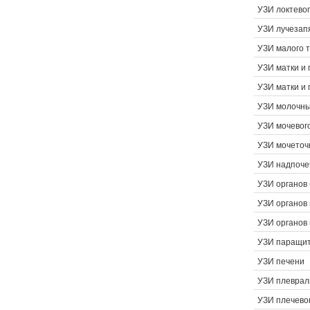
УЗИ локтевог
УЗИ лучезапя
УЗИ малого 
УЗИ матки и 
УЗИ матки и 
УЗИ молочны
УЗИ мочевог
УЗИ мочеточ
УЗИ надпоче
УЗИ органов
УЗИ органов 
УЗИ органов
УЗИ паращит
УЗИ печени
УЗИ плеврал
УЗИ плечевог