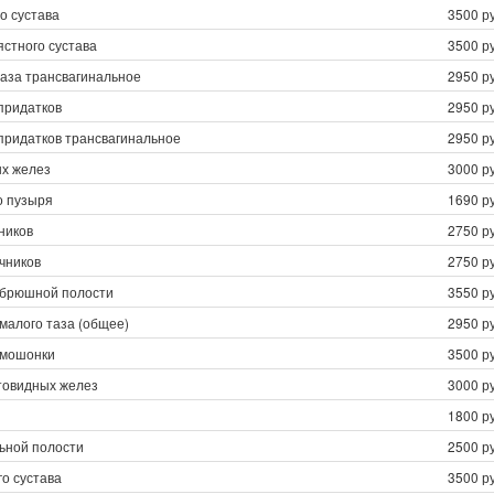
о сустава
3500 ру
стного сустава
3500 ру
таза трансвагинальное
2950 ру
придатков
2950 ру
придатков трансвагинальное
2950 ру
х желез
3000 ру
о пузыря
1690 ру
ников
2750 ру
чников
2750 ру
 брюшной полости
3550 ру
малого таза (общее)
2950 ру
 мошонки
3500 ру
овидных желез
3000 ру
1800 ру
ьной полости
2500 ру
о сустава
3500 ру