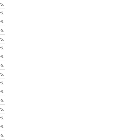
б.
б.
б.
б.
б.
б.
б.
б.
б.
б.
б.
б.
б.
б.
б.
б.