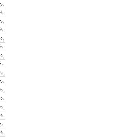
б.
б.
б.
б.
б.
б.
б.
б.
б.
б.
б.
б.
б.
б.
б.
б.