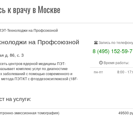
ь к врачу в Москве
ПЭТ-Технолоджи на Профсоюзной
хнолоджи на Профсоюзной
Запись по телефону
8 (495) 152-59-7
 д. 86, с. 3
Время работы:
сеть центров ядерной медицины ПЭТ-
азывает комплекс услуг по диагностике
пн-пт
8:00 - 17
их заболеваний с помощью современного и
 метода ПЭТ/КТ с фтордезоксиглюкозой (18F-
т на услуги:
итронно-эмиссионная томография)
49500 ру