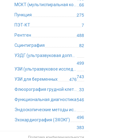
66
МСКТ (мультиспиральная компьютерная томография)
275
Пункция
7
ПЭТ-КТ
488
Рентген
82
Сцинтиграфия
УЗДГ (ультразвуковая допплерография)
499
УЗИ (ультразвуковое исследование)
743
476
УЗИ для беременных
33
Флюорография грудной клетки
546
Функциональная диагностика
Эндоскопические методы исследования
496
Эхокардиография (ЭХОКГ)
383
Политика конфиденциальности