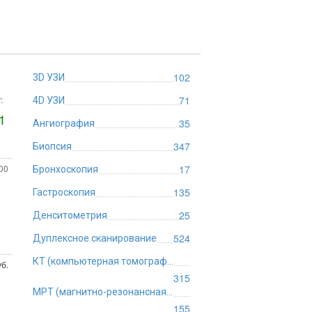
102
3D УЗИ
:
71
4D УЗИ
1
35
Ангиография
347
Биопсия
:00
17
Бронхоскопия
135
Гастроскопия
25
Денситометрия
524
Дуплексное сканирование
КТ (компьютерная томография)
б.
315
МРТ (магнитно-резонансная томография)
155