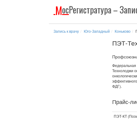
М
ос
Регистратура
– Запис
Запись к врачу
Юго-Западный
Коньково
ПЭТ-Те
Профсоюзная
Федеральная 
Технолоджи ок
онкологическ
эффективного
ФДГ).
Прайс-лис
ПЭТ-КТ (Поз