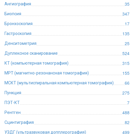
35
Ангиография
347
Биопсия
17
Бронхоскопия
135
Гастроскопия
25
Денситометрия
524
Дуплексное сканирование
315
КТ (компьютерная томография)
155
МРТ (магнитно-резонансная томография)
66
МСКТ (мультиспиральная компьютерная томография)
275
Пункция
7
ПЭТ-КТ
488
Рентген
82
Сцинтиграфия
499
УЗДГ (ультразвуковая допплерография)