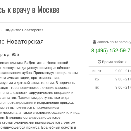
ь к врачу в Москве
ВиДентис Новаторская
с Новаторская
Запись по телефону
8 (495) 152-59-7
р-к д. 95Б
Время работы:
еская клиника ВиДентис на Новаторской
мплексную медицинскую помощь в области
пн-пт
9:00 - 21
сстановления зубов. Прием ведут специалисты
иям имплантации, протезирования,
сб
9:00 - 21
ирургии и детской стоматологии. В перечень
вс
9:00 - 21
входят терапевтическое лечение кариеса
епени сложности, хирургические операции и
плантатов. Пациентам доступны все виды
ого протезирования и исправление прикуса.
могут выполняться с применением
икроскопа, а также в условиях седации или под
ом. В клинике организовано детское
е стоматологический прием ведется с учетом
ормирующегося прикуса. Врачебный осмотр и