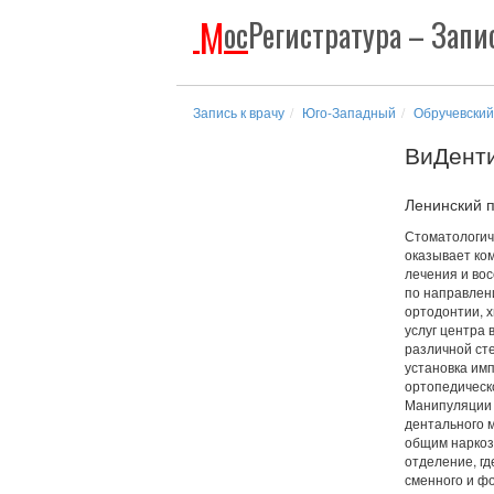
М
ос
Регистратура
– Запис
Запись к врачу
Юго-Западный
Обручевский
ВиДенти
Ленинский п
Стоматологич
оказывает ко
лечения и во
по направлен
ортодонтии, х
услуг центра 
различной ст
установка им
ортопедическ
Манипуляции 
дентального м
общим наркоз
отделение, гд
сменного и ф