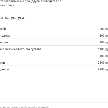
терапевтические процедуры проводятся по
ому плану.
т на услуги:
стей
3700 ру
ограмма
1800 ру
графия
400 р
чно-нижнечелюстного сустава
1100 ру
400 р
юсти
2500 ру
ндилом
2200 ру
е, не являются публичной офертой.