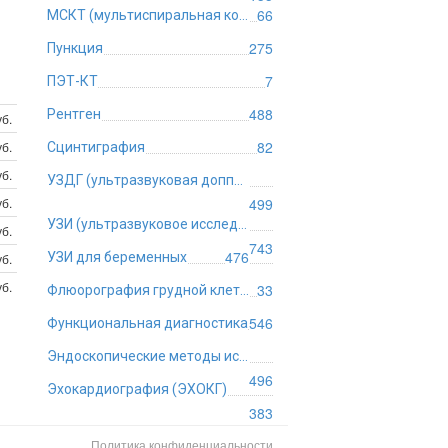
66
МСКТ (мультиспиральная компьютерная томография)
275
Пункция
7
ПЭТ-КТ
488
Рентген
б.
82
б.
Сцинтиграфия
уб.
УЗДГ (ультразвуковая допплерография)
б.
499
УЗИ (ультразвуковое исследование)
уб.
743
476
УЗИ для беременных
б.
б.
33
Флюорография грудной клетки
546
Функциональная диагностика
Эндоскопические методы исследования
496
Эхокардиография (ЭХОКГ)
383
Политика конфиденциальности