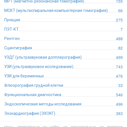
155
МРТ (магнитно-резонансная томография)
66
МСКТ (мультиспиральная компьютерная томография)
275
Пункция
7
ПЭТ-КТ
488
Рентген
82
Сцинтиграфия
499
УЗДГ (ультразвуковая допплерография)
743
УЗИ (ультразвуковое исследование)
476
УЗИ для беременных
33
Флюорография грудной клетки
546
Функциональная диагностика
496
Эндоскопические методы исследования
383
Эхокардиография (ЭХОКГ)
Цены, приведённые на сайте, не окончательные, не являются