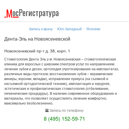
М
ос
Регистратура
Запись к врачу
Юго-Западный
Ясенево
Дента-Эль на Новоясеневской
Новоясеневский пр-т д. 38, корп. 1
Стоматология Дента Эль у м. Новоясеневская – стоматологическая
клиника для взрослых с широким спектром услуг по направлениям:
лечение зубов и десен, ортопедия (протезирование на имплантатах,
различные виды протезов; восстановление зубов – керамические
виниры, коронки, вкладки), исправление прикуса (на съемной и
несъемной ортодонтической технике), имплантация и хирургия,
эстетическая и профилактическая стоматология (отбеливание,
гигиенические процедуры). В наличии современное оборудование и
материалы, что позволяет осуществлять лечение комфортно,
максимально безболезненно.
Запись по телефону:
8 (495) 152-59-71